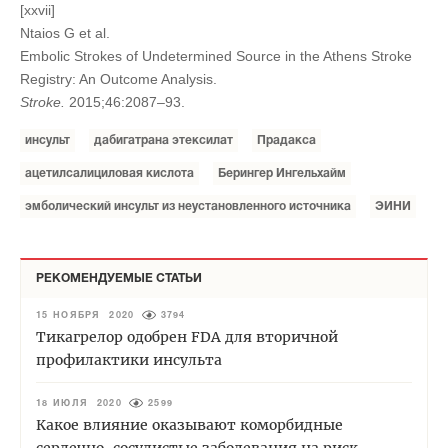
[xxvii]
Ntaios G et al.
Embolic Strokes of Undetermined Source in the Athens Stroke
Registry: An Outcome Analysis.
Stroke.
2015;46:2087–93.
инсульт
дабигатрана этексилат
Прадакса
ацетилсалициловая кислота
Берингер Ингельхайм
эмболический инсульт из неустановленного источника
ЭИНИ
РЕКОМЕНДУЕМЫЕ СТАТЬИ
15 НОЯБРЯ 2020
3794
Тикагрелор одобрен FDA для вторичной
профилактики инсульта
18 ИЮЛЯ 2020
2599
Какое влияние оказывают коморбидные