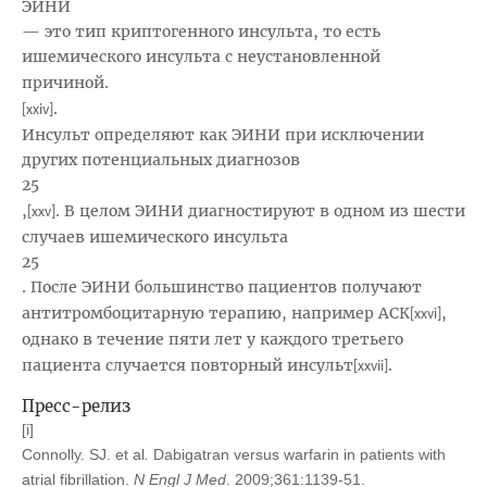
ЭИНИ
— это тип криптогенного инсульта, то есть
ишемического инсульта с неустановленной
причиной
.
.
[xxiv]
Инсульт определяют как ЭИНИ при исключении
других потенциальных диагнозов
25
,
. В целом ЭИНИ диагностируют в одном из шести
[xxv]
случаев ишемического инсульта
25
. После ЭИНИ большинство пациентов получают
антитромбоцитарную терапию, например АСК
,
[xxvi]
однако в течение пяти лет у каждого третьего
пациента случается повторный инсульт
.
[xxvii]
Пресс-релиз
[i]
Connolly. SJ. et al
.
Dabigatran versus warfarin in patients with
atrial fibrillation.
N Engl J Med
. 2009;361:1139-51.