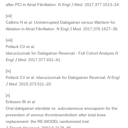
after PCI in Atrial Fibrillation.
N Engl J Med.
2017;377:1513–24.
[vii]
Calkins H et al. Uninterrupted Dabigatran versus Warfarin for
Ablation in Atrial Fibrillation. N Engl J Med. 2017;376:1627–36.
[viii]
Pollack CV et al.
Idarucizumab for Dabigatran Reversal - Full Cohort Analysis.
N
Engl J Med.
2017;377:431–41.
[ix]
Pollack CV et al. Idarucizumab for Dabigatran Reversal.
N Engl
J Med
. 2015;373:511–20.
[x]
Eriksson BI et al.
Oral dabigatran etexilate vs. subcutaneous enoxaparin for the
prevention of venous thromboembolism after total knee
replacement: the RE-MODEL randomized trial.