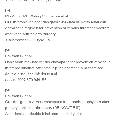
J Thomb Haemost.
2007;5:2178–85.
[xi]
RE-MOBILIZE Writing Committee et al.
Oral thrombin inhibitor dabigatran etexilate vs North American
enoxaparin regimen for prevention of venous thromboembolism
after knee arthroplasty surgery.
J Arthroplasty
. 2009;24:1–9.
[xii]
Eriksson BI et al.
Dabigatran etexilate versus enoxaparin for prevention of venous
thromboembolism after total hip replacement: a randomised,
double-blind, non-inferiority trial.
Lancet
2007;370:949–56.
[xiii]
Eriksson BI et al.
Oral dabigatran versus enoxaparin for thromboprophylaxis after
primary total hip arthroplasty (RE-NOVATE II*).
A randomised, double-blind, non-inferiority trial.