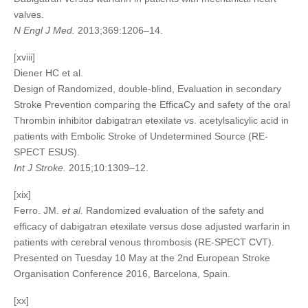
valves.
N Engl J Med.
2013;369:1206–14.
[xviii]
Diener HC et al.
Design of Randomized, double-blind, Evaluation in secondary
Stroke Prevention comparing the EfficaCy and safety of the oral
Thrombin inhibitor dabigatran etexilate vs. acetylsalicylic acid in
patients with Embolic Stroke of Undetermined Source (RE-
SPECT ESUS).
Int J Stroke.
2015;10:1309–12.
[xix]
Ferro. JM.
et al.
Randomized evaluation of the safety and
efficacy of dabigatran etexilate versus dose adjusted warfarin in
patients with cerebral venous thrombosis (RE-SPECT CVT).
Presented on Tuesday 10 May at the 2nd European Stroke
Organisation Conference 2016, Barcelona, Spain.
[xx]