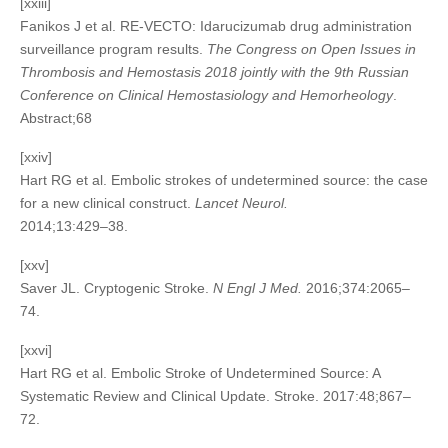
[xxiii]
Fanikos J et al. RE-VECTO: Idarucizumab drug administration
surveillance program results.
The Congress on Open Issues in
Thrombosis and Hemostasis 2018 jointly with the 9th Russian
Conference on Clinical Hemostasiology and Hemorheology
.
Abstract;68
[xxiv]
Hart RG et al. Embolic strokes of undetermined source: the case
for a new clinical construct.
Lancet Neurol.
2014;13:429–38.
[xxv]
Saver JL.
Cryptogenic Stroke.
N Engl J Med.
2016;374:2065–
74.
[xxvi]
Hart RG et al. Embolic Stroke of Undetermined Source: A
Systematic Review and Clinical Update. Stroke. 2017:48;867–
72.