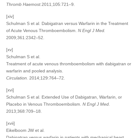
Thromb Haemost.
2011;105:721–9.
[xiv]
Schulman S et al. Dabigatran versus Warfarin in the Treatment
of Acute Venous Thromboembolism.
N Engl J Med.
2009;361:2342–52.
[xv]
Schulman S et al.
Treatment of acute venous thromboembolism with dabigatran or
warfarin and pooled analysis.
Circulation.
2014;129:764–72.
[xvi]
Schulman S et al. Extended Use of Dabigatran, Warfarin, or
Placebo in Venous Thromboembolism.
N Engl J Med
.
2013;368:709–18.
[xvii]
Eikelboom JW et al.
Dabigatran versus warfarin in patients with mechanical heart