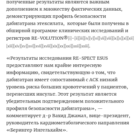
полученные результаты являются важным
дополнением к множеству фактических данных,
демонстрирующих профиль безопасности
дабигатрана этексилата,
которые были получены в
обширной программе клинических исследований и
регистров RE-VOLUTION®
-
[i]
[ii]
[iii]
[iv]
[v]
[vi]
[vii]
[viii]
[ix]
[x]
[xi]
[xii]
.
[xiii]
[xiv]
[xv]
[xvi]
[xvii]
[xviii]
[xix]
[xx]
[xxi]
[xxii]
[xxiii]
«Результаты исследования RE-SPECT ESUS
предоставляют нам крайне интересную
информацию, свидетельствующую о том, что
дабигатран имеет сопоставимый с АСК низкий
уровень риска больших кровотечений у пациентов,
перенесших инсульт. Этот результат является
убедительным подтверждением положительного
профиля безопасности дабигатрана», —
комментирует д-р Вахид Джамал, вице-президент,
руководитель кардиометаболического направления
«Берингер Ингельхайм».