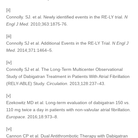
[ii]
Connolly. SJ. et al. Newly identified events in the RE-LY trial.
N
Engl J Med
. 2010;363:1875-76.
[iii]
Connolly SJ et al. Additional Events in the RE-LY Trial.
N Engl J
Med
. 2014;371:1464–5.
[iv]
Connolly SJ et al. The Long-Term Multicenter Observational
Study of Dabigatran Treatment in Patients With Atrial Fibrillation
(RELY-ABLE) Study.
Circulation
. 2013;128:237–43.
[v]
Ezekowitz MD et al. Long-term evaluation of dabigatran 150 vs.
110 mg twice a day in patients with non-valvular atrial fibrillation.
Europace.
2016;18:973–8.
[vi]
Cannon CP et al. Dual Antithrombotic Therapy with Dabigatran