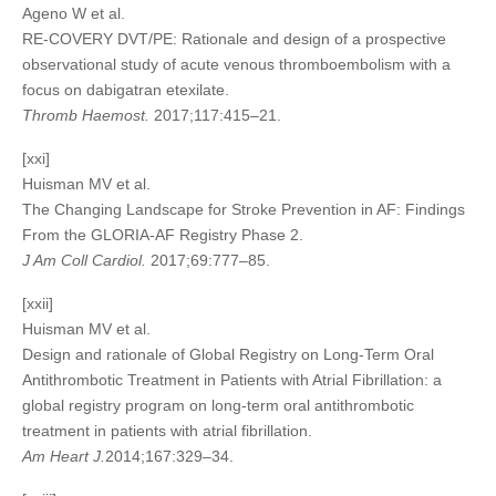
Ageno W et al.
RE-COVERY DVT/PE: Rationale and design of a prospective
observational study of acute venous thromboembolism with a
focus on dabigatran etexilate.
Thromb Haemost.
2017;117:415–21.
[xxi]
Huisman MV et al.
The Changing Landscape for Stroke Prevention in AF: Findings
From the GLORIA-AF Registry Phase 2.
J Am Coll Cardiol.
2017;69:777–85.
[xxii]
Huisman MV et al.
Design and rationale of Global Registry on Long-Term Oral
Antithrombotic Treatment in Patients with Atrial Fibrillation: a
global registry program on long-term oral antithrombotic
treatment in patients with atrial fibrillation.
Am Heart J.
2014;167:329–34.