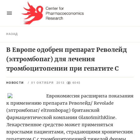
НАЗАД
В Европе одобрен препарат Револейд
(элтромбопаг) для лечения
тромбоцитопении при гепатите С
НОВОСТИ
/
01 ОКТЯБРЯ 2013
6045
Еврокомиссия расширила показания
к применению препарата Револейд/ Revolade
(элтромбопаг/ eltrombopag) британской
фармацевтической компании GlaxoSmithKline.
Лекарственное средство может применяться
взрослыми пациентами, страдающими хроническим
гепатитом С с тромбоцитопенией тяжелой формы,