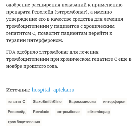
одобрение расширения показаний к применению
препарата Револейд (элтромбопаг), а именно
утверждение его в качестве средства для лечения
тромбоцитопении у пациентов с хроническим
гепатитом С, позволит пациентам перейти к
терапии интерфероном.
FDA
одобрило элтромбопаг для лечения
тромбоцитопении при хроническом гепатите С еще в
ноябре прошлого года.
hospital-apteka.ru
Источник:
гепатит С
GlaxoSmithKline
Еврокомиссия
интерферон
Револейд
Revolade
элтромбопаг
eltrombopag
тромбоцитопения