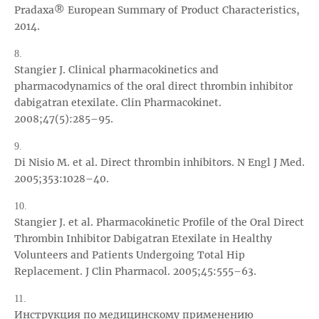
Pradaxa® European Summary of Product Characteristics,
2014.
8.
Stangier J. Clinical pharmacokinetics and
pharmacodynamics of the oral direct thrombin inhibitor
dabigatran etexilate. Clin Pharmacokinet.
2008;47(5):285–95.
9.
Di Nisio M. et al. Direct thrombin inhibitors. N Engl J Med.
2005;353:1028–40.
10.
Stangier J. et al. Pharmacokinetic Profile of the Oral Direct
Thrombin Inhibitor Dabigatran Etexilate in Healthy
Volunteers and Patients Undergoing Total Hip
Replacement. J Clin Pharmacol. 2005;45:555–63.
11.
Инструкция по медицинскому применению