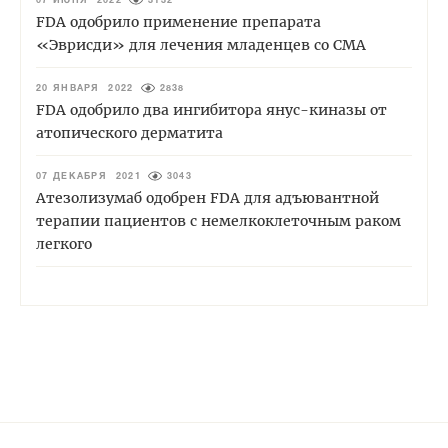
07 ИЮНЯ 2022
3132
FDA одобрило применение препарата
«Эврисди» для лечения младенцев со СМА
20 ЯНВАРЯ 2022
2838
FDA одобрило два ингибитора янус-киназы от
атопического дерматита
07 ДЕКАБРЯ 2021
3043
Атезолизумаб одобрен FDA для адъювантной
терапии пациентов с немелкоклеточным раком
легкого