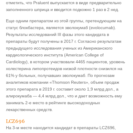
отметить, что Praluent выпускается в виде предварительно
заполненного шприца и вводится подкожно 1 раз в 2 нед.
Еще одним препаратом из этой группы, претендующим на
статус блокбастера, является эволокумаб (evolocumab).
Результаты исследований ІІІ фазы этого кандидата в
препараты будут получены в 2017 г. Согласно результатам
предыдущего исследования ученых из Американского
кардиологического института (American College of
Cardiology), в котором участвовали 4465 пациентов, уровень
холестерина липопротеидов низкой плотности снизился на
61% у больных, получавших эволокумаб. По прогнозам
аналитиков компании «Thomson Reuters», объем продаж
этого препарата в 2019 г. составит около 1,9 млрд дол., а
алирокумаба — 4,4 млрд дол., что и дает возможность ему
занимать 2-е место в рейтинге высокодоходных
лекарственных средств.
LCZ696
На 3-м месте находится кандидат в препараты LCZ696,