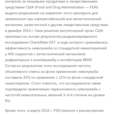
контролю за пищевыми продуктами и лекарственными
средствами США (Food and Drug Administration — FDA)
выдало разрешение на маркетинг этого препарата для
применения при нерезектабельной или метастатической
меланоме, резистентной к другим лекарственным средствам,
в декабре 2014 г. Свое решение регуляторный орган США
принимал на основе результатов рандомизированного
исследования CheckMate-037, в ходе которого сравнивалась
эффективность ниволумаба со стандартной химиотерапией
у 405 пациентов с метастатической меланомой,
рефрактерных к ипилимумабу и ингибиторам BRAF.
Согласно результатам этого исследования частота
объективного ответа на фоне применения ниволумаба
составила 32% по сравнению с 11% на фоне стандартной
химиотерапии. Стоит отметить, что исследователи также
подтвердили приемлемую переносимость ниволумаба с
частотой нежелательных явлений 3–4-й степени на уровне
9%.
Кроме этого, в марте 2015 г. FDA приняло к рассмотрению