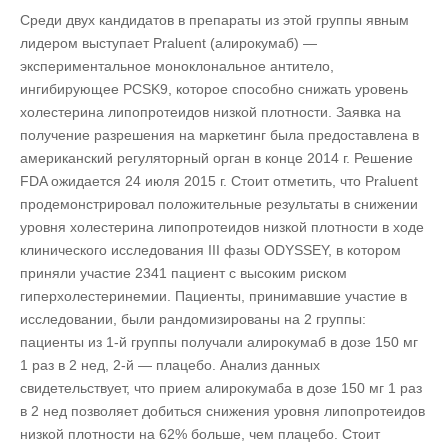
Среди двух кандидатов в препараты из этой группы явным
лидером выступает Praluent (алирокумаб) —
экспериментальное моноклональное антитело,
ингибирующее PCSK9, которое способно снижать уровень
холестерина липопротеидов низкой плотности. Заявка на
получение разрешения на маркетинг была предоставлена в
американский регуляторный орган в конце 2014 г. Решение
FDA ожидается 24 июля 2015 г. Стоит отметить, что Praluent
продемонстрировал положительные результаты в снижении
уровня холестерина липопротеидов низкой плотности в ходе
клинического исследования III фазы ODYSSEY, в котором
приняли участие 2341 пациент с высоким риском
гиперхолестеринемии. Пациенты, принимавшие участие в
исследовании, были рандомизированы на 2 группы:
пациенты из 1-й группы получали алирокумаб в дозе 150 мг
1 раз в 2 нед, 2-й — плацебо. Анализ данных
свидетельствует, что прием алирокумаба в дозе 150 мг 1 раз
в 2 нед позволяет добиться снижения уровня липопротеидов
низкой плотности на 62% больше, чем плацебо. Стоит