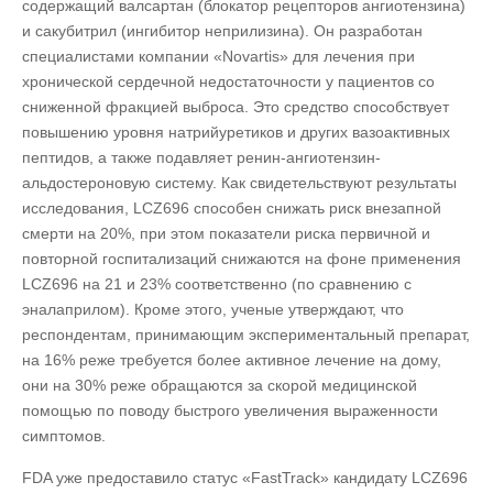
содержащий валсартан (блокатор рецепторов ангиотензина)
и сакубитрил (ингибитор неприлизина). Он разработан
специалистами компании «Novartis» для лечения при
хронической сердечной недостаточности у пациентов со
сниженной фракцией выброса. Это средство способствует
повышению уровня натрийуретиков и других вазоактивных
пептидов, а также подавляет ренин-ангиотензин-
альдостероновую систему. Как свидетельствуют результаты
исследования, LCZ696 способен снижать риск внезапной
смерти на 20%, при этом показатели риска первичной и
повторной госпитализаций снижаются на фоне применения
LCZ696 на 21 и 23% соответственно (по сравнению с
эналаприлом). Кроме этого, ученые утверждают, что
респондентам, принимающим экспериментальный препарат,
на 16% реже требуется более активное лечение на дому,
они на 30% реже обращаются за скорой медицинской
помощью по поводу быстрого увеличения выраженности
симптомов.
FDA уже предоставило статус «FastTrack» кандидату LCZ696