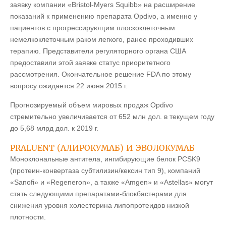
заявку компании «Bristol-Myers Squibb» на расширение
показаний к применению препарата Opdivо, а именно у
пациентов с прогрессирующим плоскоклеточным
немелкоклеточным раком легкого, ранее проходивших
терапию. Представители регуляторного органа США
предоставили этой заявке статус приоритетного
рассмотрения. Окончательное решение FDA по этому
вопросу ожидается 22 июня 2015 г.
Прогнозируемый объем мировых продаж Opdivo
стремительно увеличивается от 652 млн дол. в текущем году
до 5,68 млрд дол. к 2019 г.
PRALUENT (АЛИРОКУМАБ) И ЭВОЛОКУМАБ
Моноклональные антитела, ингибирующие белок PCSK9
(протеин-конвертаза субтилизин/кексин тип 9), компаний
«Sanofi» и «Regeneron», а также «Amgen» и «Astellas» могут
стать следующими препаратами-блокбастерами для
снижения уровня холестерина липопротеидов низкой
плотности.