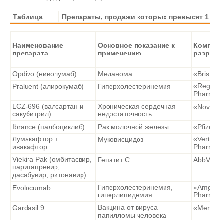
Таблица
Препараты, продажи которых превысят 1 млрд
Наименование
Основное показание к
Компан
препарата
применению
разраб
Opdivo (ниволумаб)
Меланома
«Bristol
«Regen
Praluent (алирокумаб)
Гиперхолестеринемия
Pharmac
LCZ-696 (валсартан и
Хроническая сердечная
«Novart
сакубитрил)
недостаточность
Ibrance (палбоциклиб)
Рак молочной железы
«Pfizer»
Лумакафтор +
«Vertex
Муковисцидоз
ивакафтор
Pharmac
Viekira Pak (омбитасвир,
Гепатит C
AbbVie
паритапревир,
дасабувир, ритонавир)
Гиперхолестеринемия,
«Amgen»
Еvolocumab
гиперлипидемия
Pharma
Вакцина от вируса
Gardasil 9
«Merck
папилломы человека