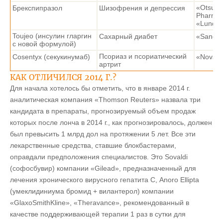
«Otsuka
Брекспипразол
Шизофрения и депрессия
Pharmac
«Lundb
Toujeo (инсулин гларгин
Сахарный диабет
«Sanofi
с новой формулой)
Псориаз и псориатический
Cosentyx (секукинумаб)
«Novart
артрит
КАК ОТЛИЧИЛСЯ 2014 Г.?
Для начала хотелось бы отметить, что в январе 2014 г.
аналитическая компания «Thomson Reuters» назвала три
кандидата в препараты, прогнозируемый объем продаж
которых после лонча в 2014 г., как прогнозировалось, должен
был превысить 1 млрд дол на протяжении 5 лет. Все эти
лекарственные средства, ставшие блокбастерами,
оправдали предположения специалистов. Это Sovaldi
(софосбувир) компании «Gilead», предназначенный для
лечения хронического вирусного гепатита С, Anoro Ellipta
(умеклидиниума бромид + вилантерол) компании
«GlaxoSmithKline», «Theravance», рекомендованный в
качестве поддерживающей терапии 1 раз в сутки для