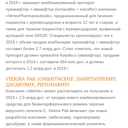
в 2019 г. замыкает комбинированный препарат
лумакафтор + ивакафтор (lumacaftor + ivacaftor) компании
«VertexPharmaceuticals», предназначенный для лечения
пациентов с муковисцидозом в возрасте 12 лет и старше, а
также для терапии пациентов с муковисцидозом, вызванным
мутацией гена
G551D
. Специалисты прогнозируют, что к
2019 г. объем продаж комбинации лумакафтор + ивакафтор
составит более 2,7 млрд дол. Стоит отметить, что новый
препарат должен превзойти Kalydeco (ивакафтор), продажи
которого в 2014 г. составили 464 млн дол. и должны
достигнуть 1,2 млрд дол. в 2019 г.
VIEKIRA PAK (ОМБИТАСВИР, ПАРИТАПРЕВИР,
ДАСАБУВИР, РИТОНАВИР)
Компания «AbbVie» может рассчитывать на получение в
2019 г. 2,5 млрд дол. от продаж нового комбинированного
средства для безинтерферонового режима терапии
вирусного гепатита С. Viekira Pak включает три новых
разработки компании: омбитасвир, паритапревир,
дасабувир, а также фармакокинетический усилитель