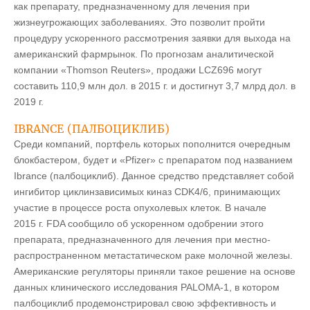
как препарату, предназначенному для лечения при
жизнеугрожающих заболеваниях. Это позволит пройти
процедуру ускоренного рассмотрения заявки для выхода на
американский фармрынок. По прогнозам аналитической
компании «Thomson Reuters», продажи LCZ696 могут
составить 110,9 млн дол. в 2015 г. и достигнут 3,7 млрд дол. в
2019 г.
IBRANCE (ПАЛБОЦИКЛИБ)
Среди компаний, портфель которых пополнится очередным
блокбастером, будет и «Pfi­zer» с препаратом под названием
Ibrance (палбоциклиб). Данное средство представляет собой
ингибитор циклинзависимых киназ CDK4/6, принимающих
участие в процессе роста опухолевых клеток. В начале
2015 г. FDA сообщило об ускоренном одобрении этого
препарата, предназначенного для лечения при местно-
распространенном метастатическом раке молочной железы.
Американские регуляторы приняли такое решение на основе
данных клинического исследования PALOMA-1, в котором
палбоциклиб продемонстрировал свою эффективность и