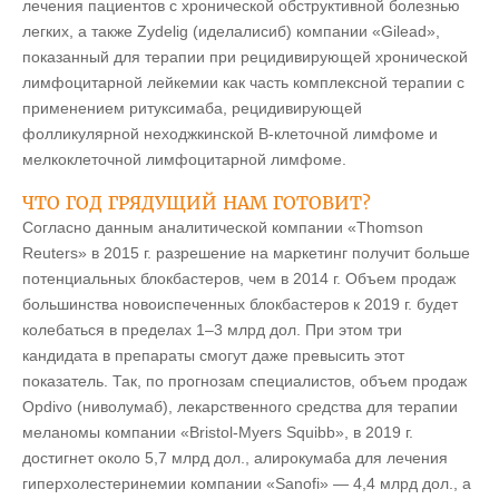
лечения пациентов с хронической обструктивной болезнью
легких, а также Zydelig (иделалисиб) компании «Gilead»,
показанный для терапии при рецидивирующей хронической
лимфоцитарной лейкемии как часть комплексной терапии с
применением ритуксимаба, рецидивирующей
фолликулярной неходжкинской B-клеточной лимфоме и
мелкоклеточной лимфоцитарной лимфоме.
ЧТО ГОД ГРЯДУЩИЙ НАМ ГОТОВИТ?
Согласно данным аналитической компании «Thomson
Reuters» в 2015 г. разрешение на маркетинг получит больше
потенциальных блокбастеров, чем в 2014 г. Объем продаж
большинства новоиспеченных блокбастеров к 2019 г. будет
колебаться в пределах 1–3 млрд дол. При этом три
кандидата в препараты смогут даже превысить этот
показатель. Так, по прогнозам специалистов, объем продаж
Opdivo (ниволумаб), лекарственного средства для терапии
меланомы компании «Bristol-Myers Squibb», в 2019 г.
достигнет около 5,7 млрд дол., алирокумаба для лечения
гиперхолестеринемии компании «Sanofi» — 4,4 млрд дол., а