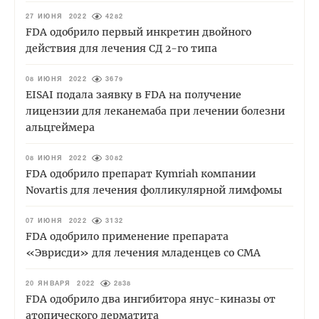
27 ИЮНЯ 2022
4282
FDA одобрило первый инкретин двойного
действия для лечения СД 2-го типа
08 ИЮНЯ 2022
3679
EISAI подала заявку в FDA на получение
лицензии для леканемаба при лечении болезни
альцгеймера
08 ИЮНЯ 2022
3082
FDA одобрило препарат Kymriah компании
Novartis для лечения фолликулярной лимфомы
07 ИЮНЯ 2022
3132
FDA одобрило применение препарата
«Эврисди» для лечения младенцев со СМА
20 ЯНВАРЯ 2022
2838
FDA одобрило два ингибитора янус-киназы от
атопического дерматита