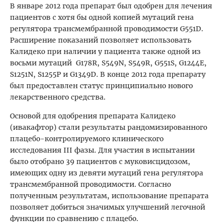
В январе 2012 года препарат был одобрен для лечения
пациентов с хотя бы одной копией мутаций гена
регулятора трансмембранной проводимости G551D.
Расширение показаний позволяет использовать
Калидеко при наличии у пациента также одной из
восьми мутаций G178R, S549N, S549R, G551S, G1244E,
S1251N, S1255P и G1349D. В конце 2012 года препарату
был предоставлен статус принципиально нового
лекарственного средства.
Основой для одобрения препарата Калидеко
(ивакафтор) стали результаты рандомизированного
плацебо-контролируемого клинического
исследования III фазы. Для участия в испытании
было отобрано 39 пациентов с муковисцидозом,
имеющих одну из девяти мутаций гена регулятора
трансмембранной проводимости. Согласно
полученным результатам, использование препарата
позволяет добиться значимых улучшений легочной
функции по сравнению с плацебо.