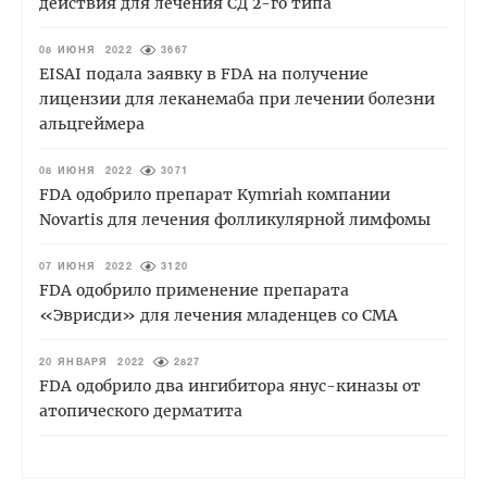
действия для лечения СД 2-го типа
08 ИЮНЯ 2022
3667
EISAI подала заявку в FDA на получение
лицензии для леканемаба при лечении болезни
альцгеймера
08 ИЮНЯ 2022
3071
FDA одобрило препарат Kymriah компании
Novartis для лечения фолликулярной лимфомы
07 ИЮНЯ 2022
3120
FDA одобрило применение препарата
«Эврисди» для лечения младенцев со СМА
20 ЯНВАРЯ 2022
2827
FDA одобрило два ингибитора янус-киназы от
атопического дерматита