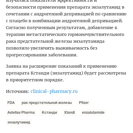
изучались показатели эффективности и
безопасности применения препарата энзалутамид в
сочетании с андрогенной депривацией по сравнению
с плацебо в комбинации андрогенной депривацией.
Согласно полученным результатам, добавление к
терапии метастатического гормоночувствительного
рака предстательной железы энзалутамида
позволило увеличить выживаемость без
прогрессирования заболевания.
Заявка на расширение показаний к применению
препарата Кстанди (энзалутамид) будет рассмотрена
в приоритетном порядке.
clinical-pharmacy.ru
Источник:
FDA
рак предстательной железы
Pfizer
Astellas Pharma
Кстанди
Xtandi
enzalutamide
энзалутамид