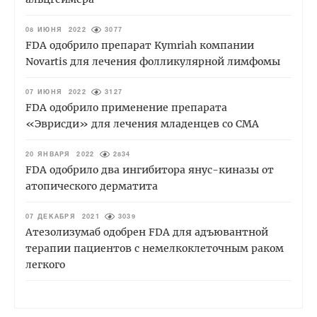
08 ИЮНЯ 2022
3077
FDA одобрило препарат Kymriah компании
Novartis для лечения фолликулярной лимфомы
07 ИЮНЯ 2022
3127
FDA одобрило применение препарата
«Эврисди» для лечения младенцев со СМА
20 ЯНВАРЯ 2022
2834
FDA одобрило два ингибитора янус-киназы от
атопического дерматита
07 ДЕКАБРЯ 2021
3039
Атезолизумаб одобрен FDA для адъювантной
терапии пациентов с немелкоклеточным раком
легкого