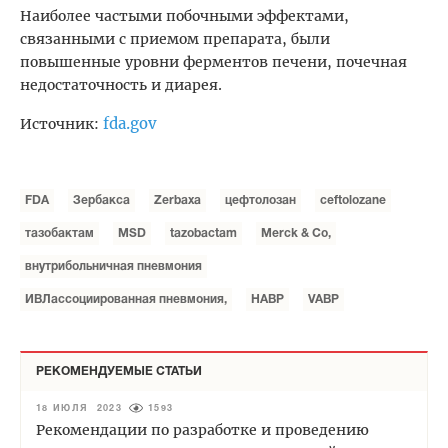
Наиболее частыми побочными эффектами,
связанными с приемом препарата, были
повышенные уровни ферментов печени, почечная
недостаточность и диарея.
fda.gov
Источник:
FDA
Зербакса
Zerbaxa
цефтолозан
ceftolozane
тазобактам
MSD
tazobactam
Merck & Co,
внутрибольничная пневмония
ИВЛассоциированная пневмония,
HABP
VABP
РЕКОМЕНДУЕМЫЕ СТАТЬИ
18 ИЮЛЯ 2023
1593
Рекомендации по разработке и проведению