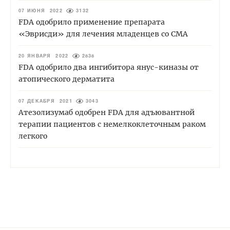
07 ИЮНЯ 2022
3132
FDA одобрило применение препарата
«Эврисди» для лечения младенцев со СМА
20 ЯНВАРЯ 2022
2838
FDA одобрило два ингибитора янус-киназы от
атопического дерматита
07 ДЕКАБРЯ 2021
3043
Атезолизумаб одобрен FDA для адъювантной
терапии пациентов с немелкоклеточным раком
легкого