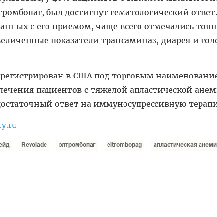
ромбопаг, был достигнут гематологический ответ.
анных с его приемом, чаще всего отмечались тош
величенные показатели трансаминаз, диарея и гол
зарегистрирован в США под торговым наименовани
 лечения пациентов с тяжелой апластической анем
достаточный ответ на иммуносупрессивную терап
cy.ru
ейд
Revolade
элтромбопаг
eltrombopag
апластическая анеми