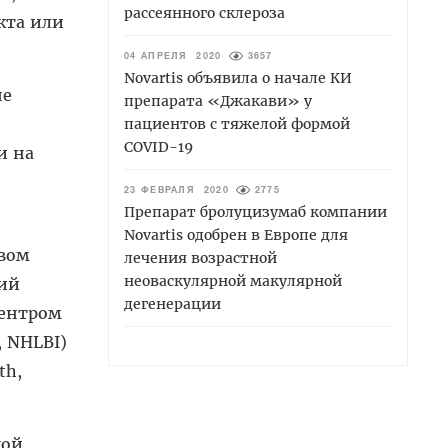
рассеянного склероза
кта или
04 АПРЕЛЯ 2020
3657
Novartis объявила о начале КИ
не
препарата «Джакави» у
пациентов с тяжелой формой
COVID-19
и на
23 ФЕВРАЛЯ 2020
2775
Препарат бролуцизумаб компании
Novartis одобрен в Европе для
овом
лечения возрастной
неоваскулярной макулярной
ний
дегенерации
центром
, NHLBI)
th,
кой