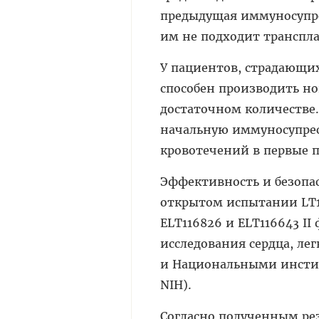
предыдущая иммуносупре
им не подходит транспл
У пациентов, страдающи
способен производить н
достаточном количестве.
начальную иммуносупре
кровотечений в первые п
Эффективность и безопас
открытом испытании LT1
ELT116826 и ELT116643 I
исследования сердца, легк
и Национальными институт
NIH).
Согласно полученным рез