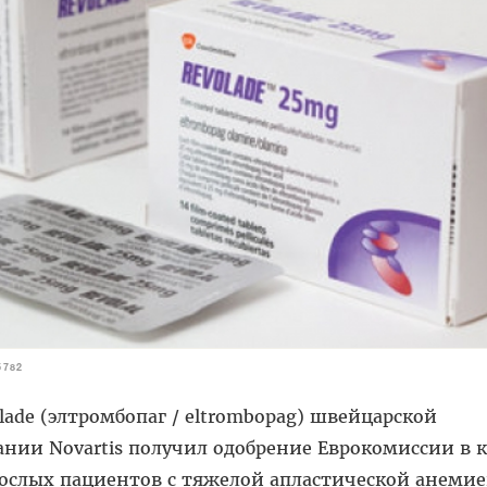
5782
lade (элтромбопаг / eltrombopag) швейцарской
нии Novartis получил одобрение Еврокомиссии в к
рослых пациентов с тяжелой апластической анемие