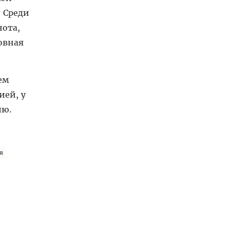
 Среди
нота,
овная
ем
ией, у
ию.
я