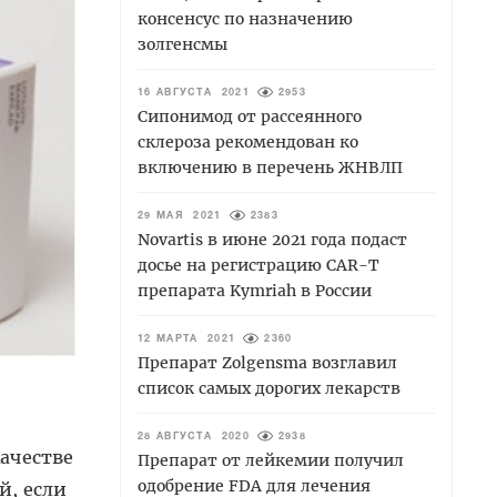
консенсус по назначению
золгенсмы
16 АВГУСТА 2021
2953
Сипонимод от рассеянного
склероза рекомендован ко
включению в перечень ЖНВЛП
29 МАЯ 2021
2383
Novartis в июне 2021 года подаст
досье на регистрацию CAR-T
препарата Kymriah в России
12 МАРТА 2021
2360
Препарат Zolgensma возглавил
список самых дорогих лекарств
28 АВГУСТА 2020
2938
ачестве
Препарат от лейкемии получил
одобрение FDA для лечения
й, если