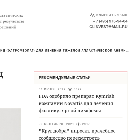
SELECT LANGUAGE
▼
цевтических
ИЗМЕНИТЬ ЯЗЫК
т результаты
+ 7 (495) 975-94-04
 решений
CLINVEST@MAIL.RU
ЙД (ЭЛТРОМБОПАГ) ДЛЯ ЛЕЧЕНИЯ ТЯЖЕЛОЙ АПЛАСТИЧЕСКОЙ АНЕМИИ
д
РЕКОМЕНДУЕМЫЕ СТАТЬИ
08 ИЮНЯ 2022
3077
FDA одобрило препарат Kymriah
компании Novartis для лечения
фолликулярной лимфомы
30 СЕНТЯБРЯ 2021
2917
"Круг добра" ппросит врачебное
сообщество пересмотреть