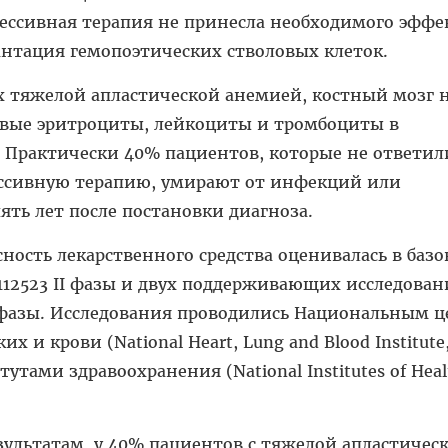
ссивная терапия не принесла необходимого эффе
антация гемопоэтических стволовых клеток.
х тяжелой апластической анемией, костный мозг 
овые эритроциты, лейкоциты и тромбоциты в
 Практически 40% пациентов, которые не ответил
ссивную терапию, умирают от инфекций или
ять лет после постановки диагноза.
ность лекарственного средства оценивалась в баз
12523 II фазы и двух поддерживающих исследова
I фазы. Исследования проводились Национальным 
их и крови (National Heart, Lung and Blood Institute
ами здравоохранения (National Institutes of Heal
ультатам, у 40% пациентов с тяжелой апластичес