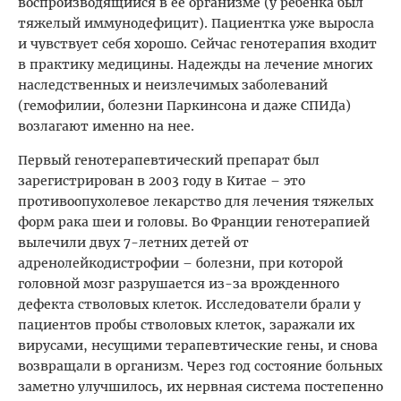
воспроизводящийся в ее организме (у ребенка был
тяжелый иммунодефицит). Пациентка уже выросла
и чувствует себя хорошо. Сейчас генотерапия входит
в практику медицины. Надежды на лечение многих
наследственных и неизлечимых заболеваний
(гемофилии, болезни Паркинсона и даже СПИДа)
возлагают именно на нее.
Первый генотерапевтический препарат был
зарегистрирован в 2003 году в Китае – это
противоопухолевое лекарство для лечения тяжелых
форм рака шеи и головы. Во Франции генотерапией
вылечили двух 7-летних детей от
адренолейкодистрофии – болезни, при которой
головной мозг разрушается из-за врожденного
дефекта стволовых клеток. Исследователи брали у
пациентов пробы стволовых клеток, заражали их
вирусами, несущими терапевтические гены, и снова
возвращали в организм. Через год состояние больных
заметно улучшилось, их нервная система постепенно