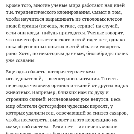
Кроме того, многие ученые мира работают над идей
т.н. терапевтического клонирования. Смысл в том,
чтобы научиться выращивать из стволовых клеток
людей органы (печень, легкие, сердце) на случай,
если они когда-нибудь пригодятся. Ученые говорят,
что ничего фантастического в этой идее нет, однако
пока об успешных опытах в этой области говорить
рано. Хотя, по некоторым данным, биогибриды почек
уже созданы.
Еще одна область, которая терзает умы
исследователей, – ксенотрансплантация. То есть
пересадка человеку органов и тканей от других видов
животных. Например, близких нам по духу и
строению свиней. Исследования уже ведутся. Весь
мир облетели фотографии чудесных поросят, у
которых удалили ген, отвечающий за синтез сахаров,
чтобы посмотреть, вызовет ли это коррекцию их
иммунной системы. Если нет – их печень можно
будет пересаживать больным циррозом и раком