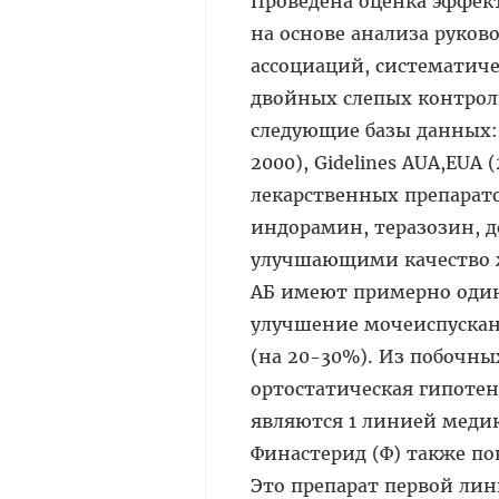
Проведена оценка эффек
на основе анализа руков
ассоциаций, систематич
двойных слепых контрол
следующие базы данных: M
2000), Gidelines AUA,EUA
лекарственных препарато
индорамин, теразозин, 
улучшающими качество 
АБ имеют примерно один
улучшение мочеиспускани
(на 20-30%). Из побочны
ортостатическая гипотен
являются 1 линией меди
Финастерид (Ф) также по
Это препарат первой ли