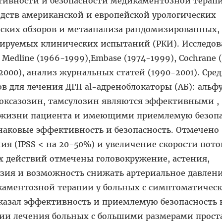
тивности и безопасности медикаментозной терап
одств американской и европейской урологических
еских обзоров и метаанализа рандомизированных,
ируемых клинических испытаний (РКИ). Исследов
edline (1966-1999),Embase (1974-1999), Cochrane 
 (2000), анализ журнальных статей (1990-2001). Сре
в для лечения ДГП al-адреноблокаторы (АБ): альф
доксазозин, тамсулозин являются эффективными ,
жизни пациента и имеющими приемлемую безопа
аковые эффективность и безопасность. Отмечено
я (IPSS < на 20-50%) и увеличение скорости пот
х действий отмечены головокружение, астения,
зия и возможность снижать артериальное давлени
каментозной терапии у больных с симптоматическ
казал эффективность и приемлемую безопасность 
нии лечения больных с большими размерами прост