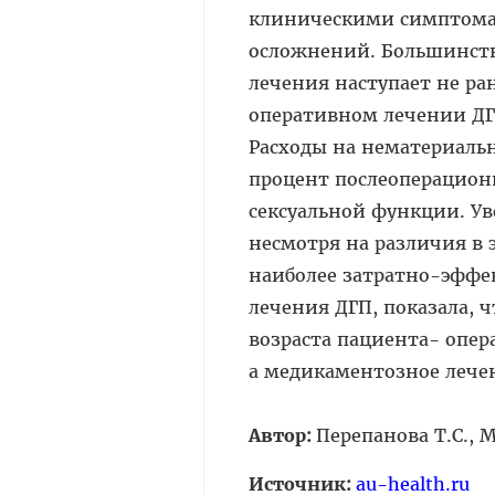
клиническими симптома
осложнений. Большинств
лечения наступает не ра
оперативном лечении ДГ
Расходы на нематериаль
процент послеоперацион
сексуальной функции. Ув
несмотря на различия в
наиболее затратно-эффе
лечения ДГП, показала, 
возраста пациента- опе
а медикаментозное лече
Автор:
Перепанова Т.С., 
Источник:
au-health.ru