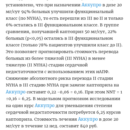
Аккупро
установлено, что при назначении
в дозе 20
мг/сут 94% больных улучшили функциональный
класс (по NYHA), то есть перешли из III во II и только
6% остались в III функциональном классе. В группе
сравнения, получавшей каптоприл 50 мг/сут, 22%
больных (p<0,05) остались в III функциональном
классе (только 78% пациентов улучшили класс до II).
Это позволяет прогнозировать стоимость перевода
больных из более тяжелой (III NYHA) в менее
тяжелую (II NYHA) стадии сердечной
недостаточности с использованием этих иАПФ.
Снижение абсолютного риска перехода II стадии
NYHA в III стадию NYHA при замене каптоприла на
Аккупро
составит 0,22 -0,06 = 0,16. При этом NNT = 1
÷0,16 = 6,25. В модельном прогнозном исследовании
Аккупро
на один курс
для уменьшения степени
сердечной недостаточности потребуется 6,25 курсов
Аккупро
каптоприла. Стоимость лечения
в дозе 20
мг/сут в течение 12 нед. составит 840 руб.