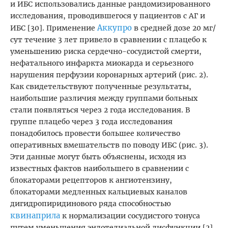
и ИБС использовались данные рандомизированного
исследования, проводившегося у пациентов с АГ и
Аккупро
ИБС [30]. Применение
в средней дозе 20 мг/
сут течение 3 лет привело в сравнении с плацебо к
уменьшению риска сердечно-сосудистой смерти,
нефатального инфаркта миокарда и серьезного
нарушения перфузии коронарных артерий (рис. 2).
Как свидетельствуют полученные результаты,
наибольшие различия между группами больных
стали появляться через 2 года исследования. В
группе плацебо через 3 года исследования
понадобилось провести большее количество
оперативных вмешательств по поводу ИБС (рис. 3).
Эти данные могут быть объяснены, исходя из
известных фактов наибольшего в сравнении с
блокаторами рецепторов к ангиотензину,
блокаторами медленных кальциевых каналов
дигидропиридинового ряда способностью
квинаприла
к нормализации сосудистого тонуса
путем уменьшения эндотелиальной дисфункции [2].