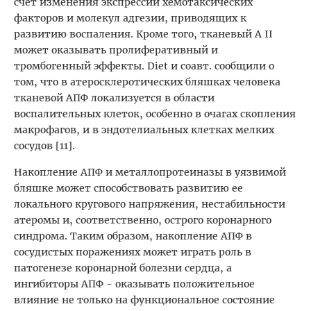
счет изменения экспрессии хемотаксических
факторов и молекул адгезии, приводящих к
развитию воспаления. Кроме того, тканевый A II
может оказывать пролиферативный и
тромбогенный эффекты. Diet и соавт. сообщили о
том, что в атеросклеротических бляшках человека
тканевой АПФ локализуется в области
воспалительных клеток, особенно в очагах скопления
макрофагов, и в эндотелиальных клетках мелких
сосудов [11].
Накопление АПФ и металлопротеиназы в уязвимой
бляшке может способствовать развитию ее
локального кругового напряжения, нестабильности
атеромы и, соответственно, острого коронарного
синдрома. Таким образом, накопление АПФ в
сосудистых поражениях может играть роль в
патогенезе коронарной болезни сердца, а
ингибиторы АПФ - оказывать положительное
влияние не только на функциональное состояние