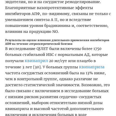
эндотелия, но и на сосудистое ремоделирование.
Благоприятные вазопротективные эффекты
ингибиторов АПФ, по-видимому, связаны не только с
уменьшением синтеза A II, но и вследствие
повышения уровня брадикинина и, соответственно,
влияния на продукцию NO.
Результаты по оценке влияния длительного применения ингибиторов
АПФ на течение атеросклеротической болезни
В исследование QUIET были включены более 1750
больных стабильной ИБС с нормальным АД, которые
квинаприл
получали
20 мг/сут или плацебо в
квинаприла
течение 3 лет [30]. У больных группы
частота сосудистых осложнений была на 13% ниже,
чем в контрольной группе, однако различие не
достигло статистической значимости. Возможно, это
было связано с включением в исследование больных
с низким риском развития сердечно-сосудистых
осложнений, выбором относительно низкой дозы
квинаприла и высокой частотой дополнительного
включения и исключения больных в ходе