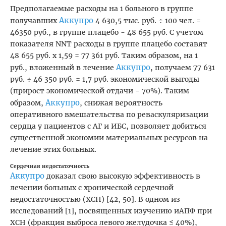
Предполагаемые расходы на 1 больного в группе
Аккупро
получавших
4 630,5 тыс. руб. ÷ 100 чел. =
46350 руб., в группе плацебо - 48 655 руб. С учетом
показателя NNT расходы в группе плацебо составят
48 655 руб. х 1,59 = 77 361 руб. Таким образом, на 1
Аккупро
руб., вложенный в лечение
, получаем 77 631
руб. ÷ 46 350 руб. = 1,7 руб. экономической выгоды
(прирост экономической отдачи - 70%). Таким
Аккупро
образом,
, снижая вероятность
оперативного вмешательства по реваскуляризации
сердца у пациентов с АГ и ИБС, позволяет добиться
существенной экономии материальных ресурсов на
лечение этих больных.
Сердечная недостаточность
Аккупро
доказал свою высокую эффективность в
лечении больных с хронической сердечной
недостаточностью (ХСН) [42, 50]. В одном из
исследований [1], посвященных изучению иАПФ при
ХСН (фракция выброса левого желудочка ≤ 40%),