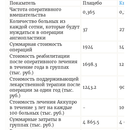
Показатель
Плацебо
Кви
Частота оперативного
0,365
0,27
вмешательства
Количество больных из
каждой сотни, которые будут
37
27
нуждаться в операции
ангиопластики
Суммарная стоимость
1924
1404
операций
Стоимость реабилитации
после оперативного лечения
1698.3
1239
в течение года в группах
(тыс. руб.)
Стоимость поддерживающей
лекарственной терапии после
1243.2
907.
операции за один год (тыс.
руб.)
Стоимость лечения Аккупро
в течение 3 лет на каждые
-
1080
100 больных (тыс. руб.)
Суммарные затраты в
4 865.5
4 63
группах (тыс. руб.)