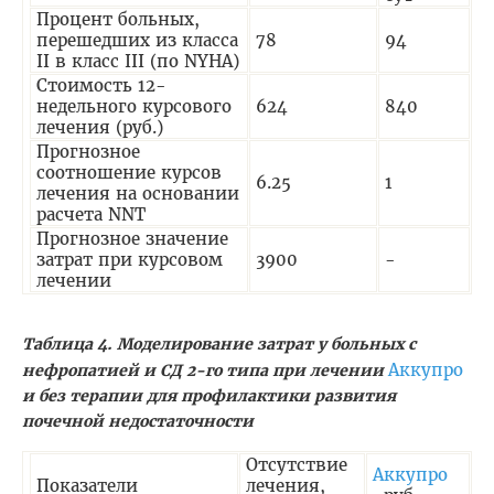
Процент больных,
перешедших из класса
78
94
II в класс III (по NYHA)
Стоимость 12-
недельного курсового
624
840
лечения (руб.)
Прогнозное
соотношение курсов
6.25
1
лечения на основании
расчета NNT
Прогнозное значение
затрат при курсовом
3900
-
лечении
Таблица 4. Моделирование затрат у больных с
Аккупро
нефропатией и СД 2-го типа при лечении
и без терапии для профилактики развития
почечной недостаточности
Отсутствие
Аккупро
Показатели
лечения,