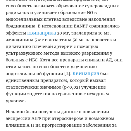
способность вызывать образование супероксидных
радикалов и усиливает образование NO в
эндотелиальных клетках вследствие накопления
брадикинина. В исследовании BANFF сравнивались
квинаприла
эффекты
20 мг, эналаприла 10 мг,
амлодипина 5 мг и лозартана 50 мг на кровоток и
дилатацию плечевой артерии с помощью
ультразвукового метода высокого разрешения у
больных с ИБС. Хотя все препараты снижали АД, они
отличались по способности к улучшению
Квинаприл
эндотелиальной функции [2].
был
единственным препаратом, который вызвал
статистически значимое (p<0,02) улучшение
функции эндотелия по сравнению с исходным
уровнем.
Недавно были получены данные о повышении
экспрессии АПФ при атеросклерозе и возможном
влиянии А II на прогрессирование заболевания за