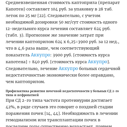
Средневзвешенная стоимость каптоприла (препарат
Капотен) составляет 104 руб. за упаковку в 28 таб.
леток по 25 мг [22]. Следовательно, с учетом
необходимой дозировки 50 мг/сут стоимость одного
12-недельного курса лечения составляет 624 руб.
(табл. 3). Прогнозное же значение затрат при
лечении каптоприлом 624 х 6,25=3900 руб. за 12 нед.,
что в 4,6 раза выше, чем соответствующий
Аккупро
показатель
: 3900 руб. [стоимость курса
Аккупро
капотена] ÷ 840 руб. [стоимость курса
].
Аккупро
Следовательно, лечение
больных сердечной
недостаточностью экономически более оправдано,
чем каптоприлом.
Профилактика развития почечной недостаточности у больных СД 2-го
типа и нефропатией
При СД 2-го типа частота протеинурии достигает
42%, в ряде случаев это говорит о поздней стадии
поражения почек [14, 44]. Необходимость в лечении
гемодиализом или трансплантации почек в
последние годы существенно возрастает, причем