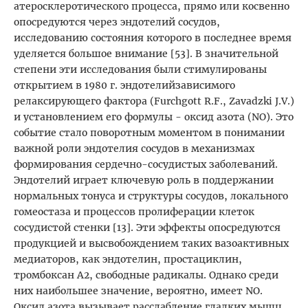
атеросклеротического процесса, прямо или косвенно
опосредуются через эндотелий сосудов,
исследованию состояния которого в последнее время
уделяется большое внимание [53]. В значительной
степени эти исследования были стимулированы
открытием в 1980 г. эндотелийзависимого
релаксирующего фактора (Furchgott R.F., Zavadzki J.V.)
и установлением его формулы - оксид азота (NO). Это
событие стало поворотным моментом в понимании
важной роли эндотелия сосудов в механизмах
формирования сердечно-сосудистых заболеваний.
Эндотелий играет ключевую роль в поддержании
нормальных тонуса и структуры сосудов, локального
гомеостаза и процессов пролиферации клеток
сосудистой стенки [13]. Эти эффекты опосредуются
продукцией и высвобождением таких вазоактивных
медиаторов, как эндотелин, простациклин,
тромбоксан А2, свободные радикалы. Однако среди
них наибольшее значение, вероятно, имеет NO.
Оксид азота вызывает расслабление гладких мышц