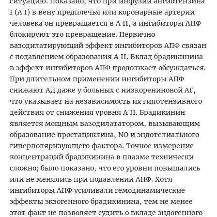
ситуацию. Показано, что при инфузии ангиотензина
I (А I) в вену предплечья или коронарные артерии
человека он превращается в A II, а ингибиторы АПФ
блокируют это превращение. Первично
вазодилатирующий эффект ингибиторов АПФ связан
с подавлением образования А II. Вклад брадикинина
в эффект ингибиторов АПФ продолжает обсуждаться.
При длительном применении ингибиторы АПФ
снижают АД даже у больных с низкорениновой АГ,
что указывает на независимость их гипотензивного
действия от снижения уровня А II. Брадикинин
является мощным вазодилататором, вызывающим
образование простациклина, NO и эндотелиального
гиперполяризующего фактора. Точное измерение
концентраций брадикинина в плазме технически
сложно; было показано, что его уровни повышались
или не менялись при подавлении АПФ. Хотя
ингибиторы АПФ усиливали гемодинамические
эффекты экзогенного брадикинина, тем не менее
этот факт не позволяет судить о вкладе эндогенного