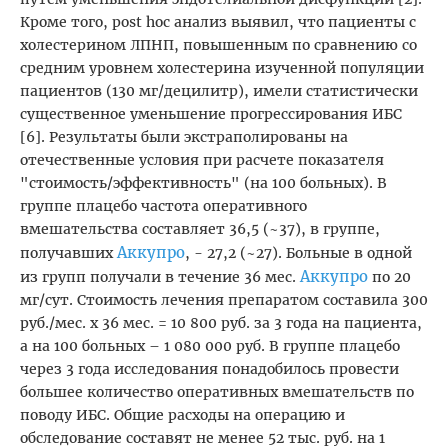
Кроме того, post hoc анализ выявил, что пациенты с
холестерином ЛПНП, повышенным по сравнению со
средним уровнем холестерина изученной популяции
пациентов (130 мг/децилитр), имели статистически
существенное уменьшение прогрессирования ИБС
[6]. Результаты были экстраполированы на
отечественные условия при расчете показателя
"стоимость/эффективность" (на 100 больных). В
группе плацебо частота оперативного
вмешательства составляет 36,5 (~37), в группе,
Аккупро
получавших
, - 27,2 (~27). Больные в одной
Аккупро
из групп получали в течение 36 мес.
по 20
мг/сут. Стоимость лечения препаратом составила 300
руб./мес. х 36 мес. = 10 800 руб. за 3 года на пациента,
а на 100 больных – 1 080 000 руб. В группе плацебо
через 3 года исследования понадобилось провести
большее количество оперативных вмешательств по
поводу ИБС. Общие расходы на операцию и
обследование составят не менее 52 тыс. руб. на 1