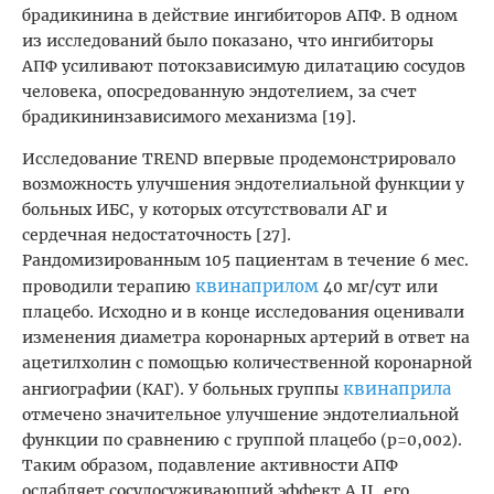
брадикинина в действие ингибиторов АПФ. В одном
из исследований было показано, что ингибиторы
АПФ усиливают потокзависимую дилатацию сосудов
человека, опосредованную эндотелием, за счет
брадикининзависимого механизма [19].
Исследование TREND впервые продемонстрировало
возможность улучшения эндотелиальной функции у
больных ИБС, у которых отсутствовали АГ и
сердечная недостаточность [27].
Рандомизированным 105 пациентам в течение 6 мес.
квинаприлом
проводили терапию
40 мг/сут или
плацебо. Исходно и в конце исследования оценивали
изменения диаметра коронарных артерий в ответ на
ацетилхолин с помощью количественной коронарной
квинаприла
ангиографии (КАГ). У больных группы
отмечено значительное улучшение эндотелиальной
функции по сравнению с группой плацебо (p=0,002).
Таким образом, подавление активности АПФ
ослабляет сосудосуживающий эффект А II, его