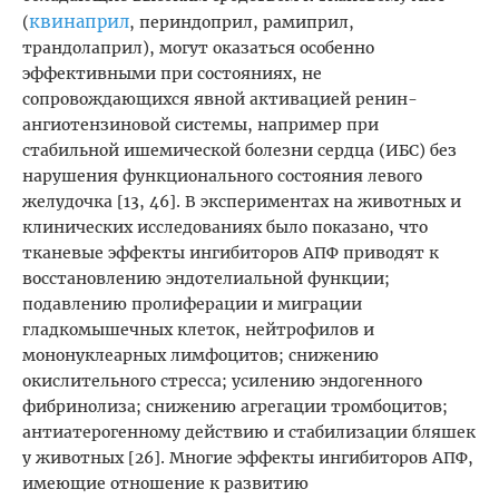
квинаприл
(
, периндоприл, рамиприл,
трандолаприл), могут оказаться особенно
эффективными при состояниях, не
сопровождающихся явной активацией ренин-
ангиотензиновой системы, например при
стабильной ишемической болезни сердца (ИБС) без
нарушения функционального состояния левого
желудочка [13, 46]. В экспериментах на животных и
клинических исследованиях было показано, что
тканевые эффекты ингибиторов АПФ приводят к
восстановлению эндотелиальной функции;
подавлению пролиферации и миграции
гладкомышечных клеток, нейтрофилов и
мононуклеарных лимфоцитов; снижению
окислительного стресса; усилению эндогенного
фибринолиза; снижению агрегации тромбоцитов;
антиатерогенному действию и стабилизации бляшек
у животных [26]. Многие эффекты ингибиторов АПФ,
имеющие отношение к развитию