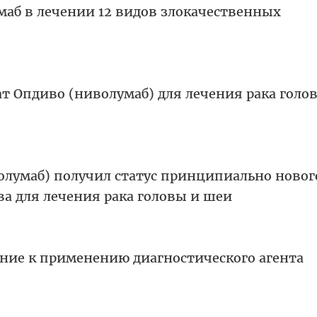
маб в лечении 12 видов злокачественных
т Опдиво (ниволумаб) для лечения рака голо
олумаб) получил статус принципиально новог
ва для лечения рака головы и шеи
ание к применению диагностического агента