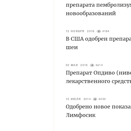
препарата пембролизу
новообразований
12 НОЯБРЯ 2016
4164
В США одобрен препара
шеи
02 МАЯ 2016
3814
Препарат Опдиво (нив
лекарственного средст
10 ИЮЛЯ 2014
4430
Одобрено новое показ
Лимфосик