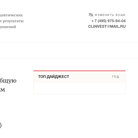
SELECT LANGUAGE
▼
цевтических
ИЗМЕНИТЬ ЯЗЫК
т результаты
+ 7 (495) 975-94-04
 решений
CLINVEST@MAIL.RU
ТОП ДАЙДЖЕСТ
ГОД
общую
им
)