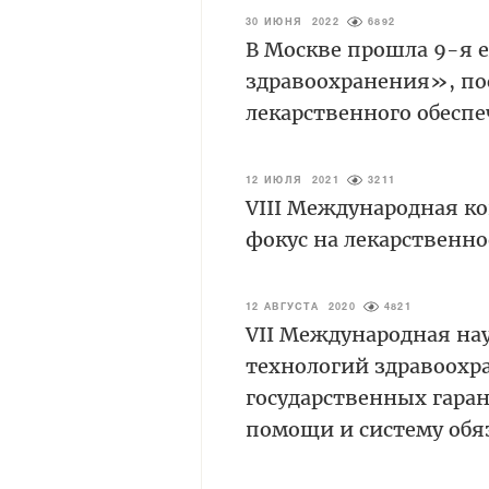
30 ИЮНЯ 2022
6892
В Москве прошла 9-я 
здравоохранения», по
лекарственного обесп
12 ИЮЛЯ 2021
3211
VIII Международная к
фокус на лекарственн
12 АВГУСТА 2020
4821
VII Международная н
технологий здравоохр
государственных гара
помощи и систему обя