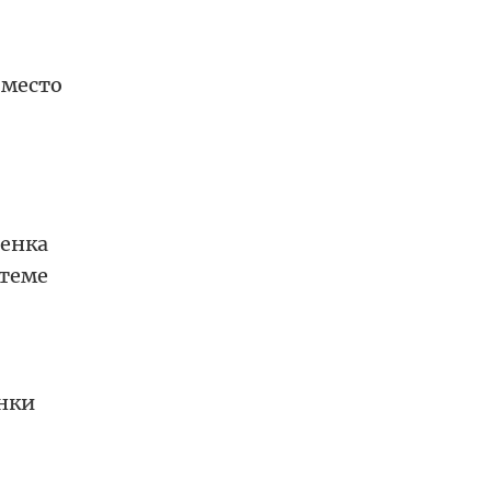
 место
енка
стеме
нки