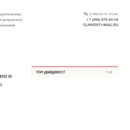
SELECT LANGUAGE
▼
цевтических
ИЗМЕНИТЬ ЯЗЫК
т результаты
+ 7 (495) 975-94-04
 решений
CLINVEST@MAIL.RU
ТОП ДАЙДЖЕСТ
ГОД
ии и
го