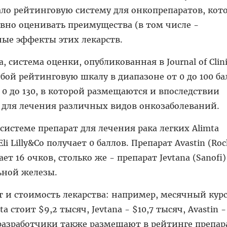
тало рейтинговую систему для онкопрепаратов, кот
вно оценивать преимущества (в том числе -
ые эффекты этих лекарств.
, система оценки, опубликованная в Journal of Clini
обой рейтинговую шкалу в диапазоне от 0 до 100 ба
 0 до 130, в которой размещаются и впоследствии
 для лечения различных видов онкозаболеваний.
системе препарат для лечения рака легких Alimta
 Lilly&Co получает 0 баллов. Препарат Avastin (Roc
т 16 очков, столько же - препарат Jevtana (Sanofi)
ьной железы.
 и стоимость лекарства: например, месячный кур
 стоит $9,2 тысяч, Jevtana - $10,7 тысяч, Avastin -
 разработчики также размещают в рейтинге препа