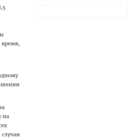
,5
ты
 время,
 одному
ношении
на
ы на
сех
 случая