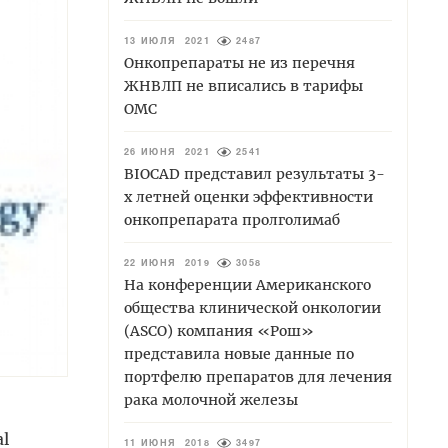
13 ИЮЛЯ 2021
2487
Онкопрепараты не из перечня
ЖНВЛП не вписались в тарифы
ОМС
26 ИЮНЯ 2021
2541
BIOCAD представил результаты 3-
х летней оценки эффективности
онкопрепарата пролголимаб
22 ИЮНЯ 2019
3058
На конференции Американского
общества клинической онкологии
(ASCO) компания «Рош»
представила новые данные по
портфелю препаратов для лечения
рака молочной железы
l
11 ИЮНЯ 2018
3497