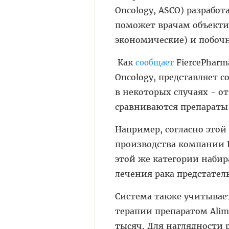
Oncology, ASCO) разрабо
поможет врачам объекти
экономические) и побочн
Как
FiercePharma
сообщает
Oncology, представляет с
в некоторых случаях - от
сравниваются препараты
Например, согласно этой 
производства компании Eli
этой же категории набирае
лечения рака предстател
Система также учитывает
терапии препаратом Alimta
тысяч. Для наглядности