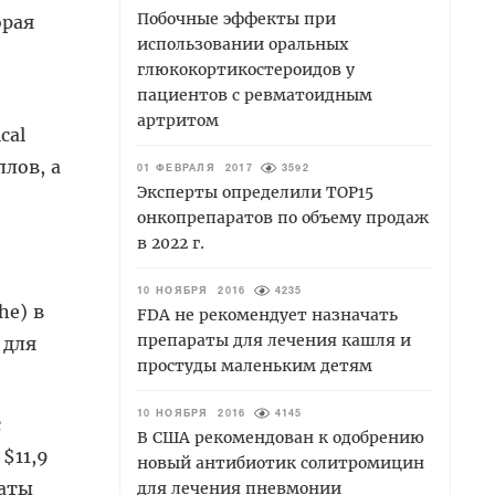
Побочные эффекты при
орая
использовании оральных
глюкокортикостероидов у
пациентов с ревматоидным
артритом
cal
ллов, а
01 ФЕВРАЛЯ 2017
3592
Эксперты определили TOP15
онкопрепаратов по объему продаж
в 2022 г.
10 НОЯБРЯ 2016
4235
he) в
FDA не рекомендует назначать
препараты для лечения кашля и
 для
простуды маленьким детям
10 НОЯБРЯ 2016
4145
с
В США рекомендован к одобрению
 $11,9
новый антибиотик солитромицин
раты
для лечения пневмонии