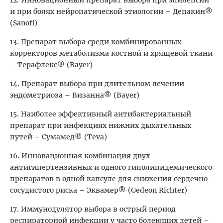
12. Инновационный препарат выбора при эпилепсии
и при болях нейропатической этиологии – Депакин®
(Sanofi)
13. Препарат выбора среди комбинированных
корректоров метаболизма костной и хрящевой ткани
– Терафлекс® (Bayer)
14. Препарат выбора при длительном лечении
эндометриоза – Визанна® (Bayer)
15. Наиболее эффективный антибактериальный
препарат при инфекциях нижних дыхательных
путей – Сумамед® (Teva)
16. Инновационная комбинация двух
антигипертензивных и одного гиполипидемического
препаратов в одной капсуле для снижения сердечно-
сосудистого риска – Эквамер® (Gedeon Richter)
17. Иммунодулятор выбора в острый период
респираторной инфекции у часто болеющих детей –