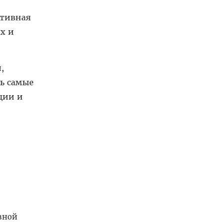
ативная
х и
,
ь самые
ции и
вной