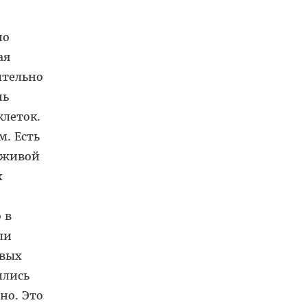
но
ая
ительно
нь
клеток.
м. Есть
 живой
х
 в
ли
овых
ились
но. Это