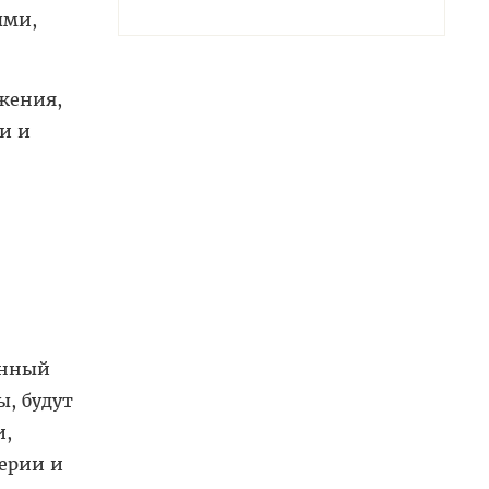
ыми,
жения,
и и
енный
, будут
и,
ерии и