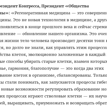
Президент Конгресса, Президент «Общества
ны»:
«Регенеративная медицина — это совершен
ины. Это не новая технология в медицине, а друг
 появляться в конце прошлого века и сейчас стрем
 явление — обновление нашего организма. Это оче
я жизни тело человека производит десятки тонн 
, но долго не знали, как управлять этим процессо
йства клеток, эволюционно заложенные в каждый
ые способы убирать старые клетки, взамен которы
ье, гармония, благополучие — это когда два этих
ование клеток в организме, сбалансированы. Только
ы стали понимать, как запускаются процессы гибе
е новые возможности регулировать образование н
тих процессах играют стволовые клетки — их науч
ей, выращивать, приумножать и возвращать обрат