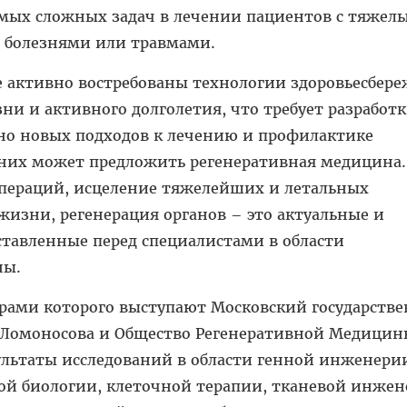
мых сложных задач в лечении пациентов с тяжел
 болезнями или травмами.
 активно востребованы технологии здоровьесбере
и и активного долголетия, что требует разработк
о новых подходов к лечению и профилактике
 них может предложить регенеративная медицина.
операций, исцеление тяжелейших и летальных
жизни, регенерация органов – это актуальные и
ставленные перед специалистами в области
ны.
орами которого выступают Московский государств
 Ломоносова и Общество Регенеративной Медицины
ультаты исследований в области генной инженери
ой биологии, клеточной терапии, тканевой инжен