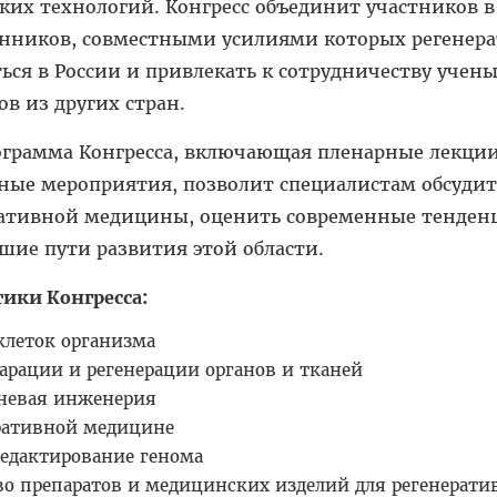
их технологий. Конгресс объединит участников в
нников, совместными усилиями которых регенер
ься в России и привлекать к сотрудничеству учены
в из других стран.
грамма Конгресса, включающая пленарные лекции
ые мероприятия, позволит специалистам обсудит
ативной медицины, оценить современные тенден
шие пути развития этой области.
ики Конгресса:
леток организма
арации и регенерации органов и тканей
аневая инженерия
еративной медицине
едактирование генома
во препаратов и медицинских изделий для регенерати