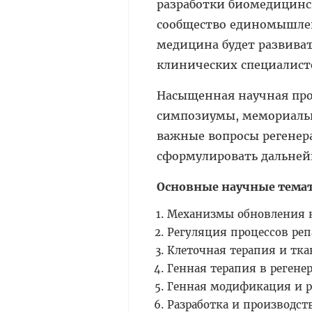
разработки биомедицинск
сообщество единомышле
медицина будет развиват
клинических специалисто
Насыщенная научная про
симпозиумы, мемориальн
важные вопросы регенер
сформулировать дальней
Основные научные темат
Механизмы обновления к
Регуляция процессов реп
Клеточная терапия и тк
Генная терапия в реген
Генная модификация и р
Разработка и производст