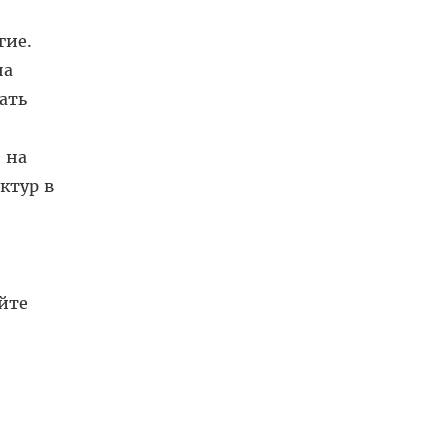
гие.
на
ать
 на
ктур в
йте