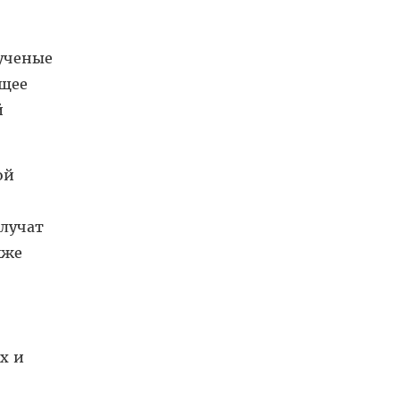
 ученые
ющее
й
ой
олучат
кже
х и