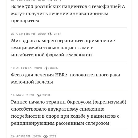
27 СЕНТЯБРЯ 2020
2348
Более 700 российских пациентов с гемофилией А
могут получить лечение инновационным
препаратом
27 СЕНТЯБРЯ 2020
2464
Минздрав намерен ограничить применение
эмицизумаба только пациентами с
ингибиторной формой гемофилии
10 АВГУСТА 2020
3335
Фесго для лечения HER2-положительного рака
молочной железы
14 МАЯ 2020
2913
Раннее начало терапии Окревусом (окрелизумаб)
способствовало двукратному снижению
потребности в опоре при ходьбе у пациентов с
рецидивирующим рассеянным склерозом
29 АПРЕЛЯ 2020
2772