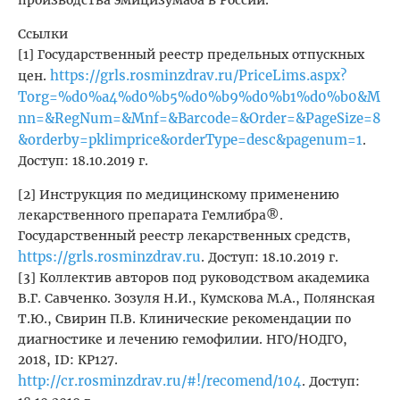
производства эмицизумаба в России.
Ссылки
[1] Государственный реестр предельных отпускных
https://grls.rosminzdrav.ru/PriceLims.aspx?
цен.
Torg=%d0%a4%d0%b5%d0%b9%d0%b1%d0%b0&M
nn=&RegNum=&Mnf=&Barcode=&Order=&PageSize=8
&orderby=pklimprice&orderType=desc&pagenum=1
.
Доступ: 18.10.2019 г.
[2] Инструкция по медицинскому применению
лекарственного препарата Гемлибра®.
Государственный реестр лекарственных средств,
https://grls.rosminzdrav.ru
. Доступ: 18.10.2019 г.
[3] Коллектив авторов под руководством академика
В.Г. Савченко. Зозуля Н.И., Кумскова М.А., Полянская
Т.Ю., Свирин П.В. Клинические рекомендации по
диагностике и лечению гемофилии. НГО/НОДГО,
2018, ID: КР127.
http://cr.rosminzdrav.ru/#!/recomend/104
. Доступ: