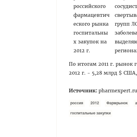
сосудис
свертыв
групп Л
заболев
выделяю
региона
По итогам 2011 г. рынок 
2012 г. - 5,28 млрд $ СШ
Источник:
pharmexpert.r
россия
2012
Фармрынок
госпитальные закупки