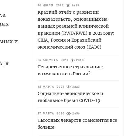
20 ИЮЛЯ 2022
1913
Краткий отчёт о развитии
.е.
доказательств, основанных на
мых
данных реальной клинической
практики (RWD/RWE) в 2021 году:
США, Россия и Евразийский
льных и
экономический союз (ЕАЭС)
25 АВГУСТА 2021
2313
А; к
Лекарственное страхование:
возможно ли в России?
12 МАРТА 2021
3223
Социально-экономическое и
глобальное бремя COVID-19
27 МАРТА 2020
2859
Льготных лекарств становится все
больше