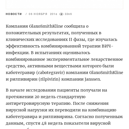
НОВОСТИ
/
06 НОЯБРЯ 2018
3396
Компания GlaxoSmithKline сообщила о
положительных результатах, полученных в
клинических исследованиях II фазы, где изучалась
эффективность комбинированной терапии ВИЧ-
инфекции. В испытаниях оценивалось
комбинированное экспериментальное лекарственное
средство, активными веществами которого были
каботегравир (cabotegravir) компании GlaxoSmithKline
и рилпивирин (rilpivirin) компании Janssen.
В начале исследования пациенты получали на
протяжении 20 недель стандартную
антиретровирусную терапию. После снижения
вирусной нагрузки их переводили на комбинацию
каботегравира и рилпивирина. Согласно полученным
данным, спустя 48 недель показатели вирусной