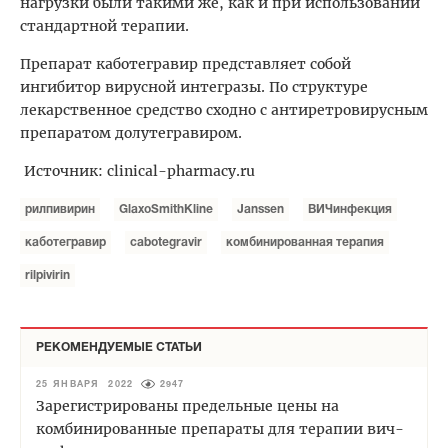
нагрузки были такими же, как и при использовании
стандартной терапии.
Препарат каботегравир представляет собой
ингибитор вирусной интегразы. По структуре
лекарственное средство сходно с антиретровирусным
препаратом долутегравиром.
Источник: clinical-pharmacy.ru
рилпивирин
GlaxoSmithKline
Janssen
ВИЧинфекция
каботегравир
cabotegravir
комбинированная терапия
rilpivirin
РЕКОМЕНДУЕМЫЕ СТАТЬИ
25 ЯНВАРЯ 2022
2947
Зарегистрированы предельные цены на
комбинированные препараты для терапии вич-