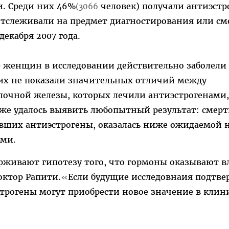
и. Среди них 46%
человек) получали антиэстр
(3066
отслеживали на предмет диагностирования или см
декабря 2007 года.
0 женщин в исследовании действительно заболели
ких не показали значительных отличий между
лочной железы, которых лечили антиэстрогенами,
 же удалось выявить любопытный результат: смерт
ших антиэстрогены, оказалась ниже ожидаемой 
ыми.
рживают гипотезу того, что гормоны оказывают 
доктор Рапити.
Если будущие исследовнаия подтве
«
строгены могут приобрести новое значение в клин