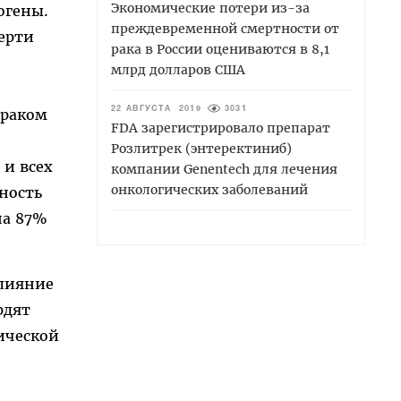
Экономические потери из-за
огены.
преждевременной смертности от
ерти
рака в России оцениваются в 8,1
млрд долларов США
 раком
22 АВГУСТА 2019
3031
FDA зарегистрировало препарат
Розлитрек (энтеректиниб)
 и всех
компании Genentech для лечения
онкологических заболеваний
ность
на 87%
влияние
рдят
ической