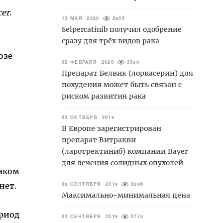
cer
.
13 МАЯ 2020
2905
Selpercatinib получил одобрение
сразу для трёх видов рака
озе
02 ФЕВРАЛЯ 2020
3389
Препарат Белвик (лоркасерин) для
похудения может быть связан с
риском развития рака
23 ОКТЯБРЯ 2019
В Европе зарегистрирован
препарат Витракви
(ларотректиниб) компании Bayer
для лечения солидных опухолей
раком
нет.
08 СЕНТЯБРЯ 2019
2896
Максимально-минимальная цена
ериод
03 СЕНТЯБРЯ 2019
2778