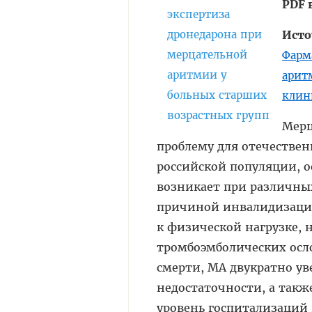
PDF 
Ист
Фарм
арит
клини
Мерц
проблему для отечествен
российской популяции, о
возникает при различных
причиной инвалидизации
к физической нагрузке, 
тромбоэмболических осл
смерти, МА двукратно ув
недостаточности, а такж
уровень госпитализаций 