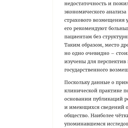
недостаточность и пожил
экономического анализа 
страхового возмещения у
его рекомендуют больны
пациентам без структурн
Таким образом, место д
но одно очевидно – сто
изучены для перспектив
государственного возмещ
Поскольку данные о при
клинической практике по
основании публикаций р
и имеющихся сведений о
общество. Наиболее чёт
упоминавшемся исследов