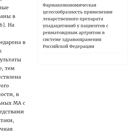
Фармакоэкономическая
ные
целесообразность применения
ваны в
лекарственного препарата
6]. На
упадацитиниб у пациентов с
ревматоидным артритом в
системе здравоохранения
едарона в
Российской Федерации
к
зультаты
е, тем
ествлена
того
ости, в
ьных МА с
редствами
таки,
ечная