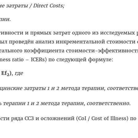
е затраты /
Direct
Costs
;
пии
.
вности и прямых затрат одного из исследуемых
был проведён анализ инкрементальной стоимости 
тального коэффициента стоимости-эффективност
veness ratio – ICERs) по следующей формуле:
–
Ef
)
,
где
2
инские затраты 1 и 2 метода терапии, соответств
терапии 1 и 2 метода терапии, соответственно.
и ряда ССЗ и осложнений (CoI / Cost of Illness) по