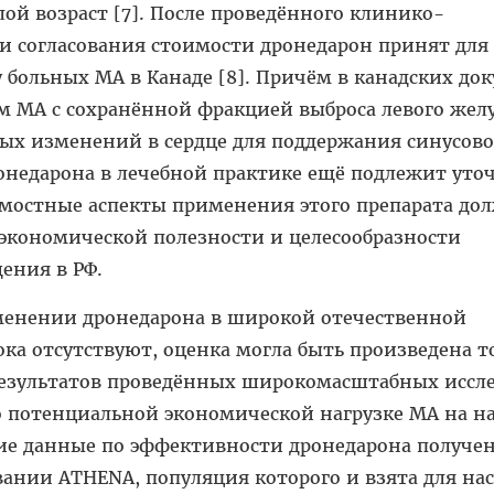
ой возраст [7]. После проведённого клинико-
и согласования стоимости дронедарон принят для
 больных МА в Канаде [8]. Причём в канадских до
м МА с сохранённой фракцией выброса левого желу
ых изменений в сердце для поддержания синусово
ронедарона в лечебной практике ещё подлежит уто
имостные аспекты применения этого препарата до
 экономической полезности и целесообразности
ения в РФ.
менении дронедарона в широкой отечественной
ка отсутствуют, оценка могла быть произведена т
езультатов проведённых широкомасштабных иссл
 потенциальной экономической нагрузке МА на н
кие данные по эффективности дронедарона получе
ании ATHENA, популяция которого и взята для на