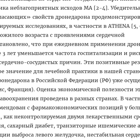
ка неблагоприятных исходов МА [2-4]. Убедитель
пасающих» свойств дронедарона продемонстриро
уемых исследованиях, в частности в ATHENA [5, 
ожилого возраста с проявлениями сердечной
становлено, что при ежедневном применении дрон
е 3 лет уменьшается частота госпитализации и рис
 сердечно-сосудистых причин. Эти позитивные ре
е значение для лечебной практики в нашей стран
дронедарона в Российской Федерации (РФ) уже осущ
с, Франция). Оценка экономической полезности э
авоохранения проведена в разных странах. В частн
мендован с фармакоэкономических позиций у бол
, как неконтролируемая двумя лекарственными с
ия, сахарный диабет, транзиторные ишемические а
ии выброса левого желудочка, нестабильная серд