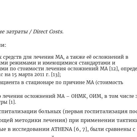
е затраты /
Direct
Costs
.
ли:
 средств для лечения МА, а также её осложнений в
ными режимами и имеющимися стандартами и
и по стоимости лечения осложнений МА [12], опред
а 15 марта 2011 г. [13];
ациента в стационаре по причине МА (стоимость
о лечения осложнений МА – ОНМК, ОИМ, в том числе 
ы [1].
спитализации больных (первая госпитализация по
ющей методики лечения) при применении тактики
е в исследовании ATHENA [6, 7], были сравнены с