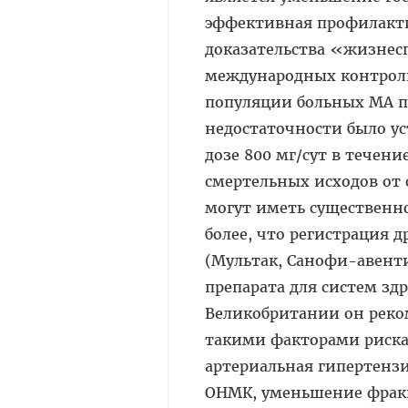
эффективная профилакти
доказательства «жизнес
международных контролир
популяции больных МА п
недостаточности было у
дозе 800 мг/сут в течени
смертельных исходов от
могут иметь существенно
более, что регистрация 
(Мультак, Санофи-авенти
препарата для систем здр
Великобритании он реко
такими факторами риска
артериальная гипертенз
ОНМК, уменьшение фракц