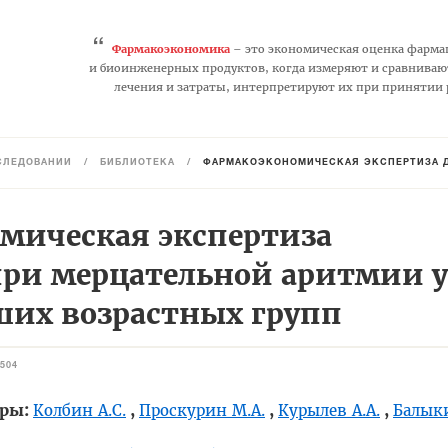
“
Фармакоэкономика
– это экономическая оценка фарма
и биоинженерных продуктов, когда измеряют и сравниваю
лечения и затраты, интерпретируют их при принятии
СЛЕДОВАНИЙ
/
БИБЛИОТЕКА
/
ФАРМАКОЭКОНОМИЧЕСКАЯ ЭКСПЕРТИЗА ДРОНЕД
мическая экспертиза
при мерцательной аритмии у
ших возрастных групп
504
оры:
,
,
,
Колбин А.С.
Проскурин М.А.
Курылев А.А.
Балыки