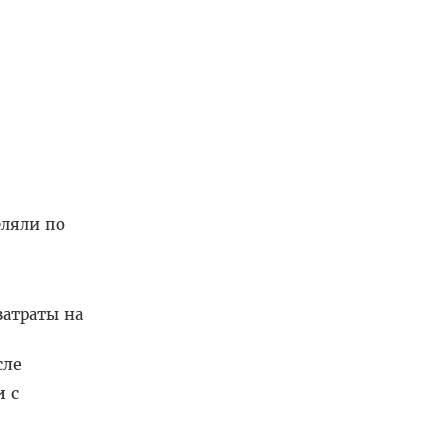
еляли по
затраты на
сле
 с