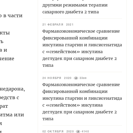
другими режимами терапии
сахарного диабета 2 типа
 в части
21 ФЕВРАЛЯ 2021
Фармакоэкономическое сравнение
ркты
фиксированной комбинации
ть
инсулина гларгин и ликсисенатида
в и
с «семейством» инсулина
ечение
деглудек при сахарном диабете 2
типа
24 НОЯБРЯ 2020
3389
Фармакоэкономическое сравнение
недарона,
фиксированной комбинации
едств с
инсулина гларгин и ликсисенатида
с «семейством» инсулина
рат
деглудек при сахарном диабете 2
ритма или
типа
м
и
02 ОКТЯБРЯ 2020
4140