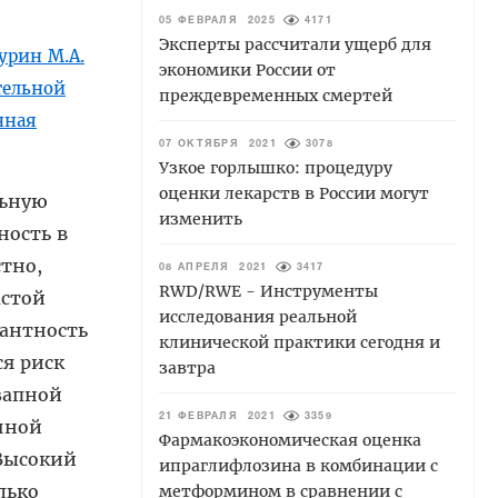
05 ФЕВРАЛЯ 2025
4171
Эксперты рассчитали ущерб для
курин М.А.
экономики России от
тельной
преждевременных смертей
нная
07 ОКТЯБРЯ 2021
3078
Узкое горлышко: процедуру
оценки лекарств в России могут
льную
изменить
ность в
тно,
08 АПРЕЛЯ 2021
3417
RWD/RWE - Инструменты
астой
исследования реальной
антность
клинической практики сегодня и
ся риск
завтра
запной
21 ФЕВРАЛЯ 2021
3359
чной
Фармакоэкономическая оценка
 Высокий
ипраглифлозина в комбинации с
лько
метформином в сравнении с