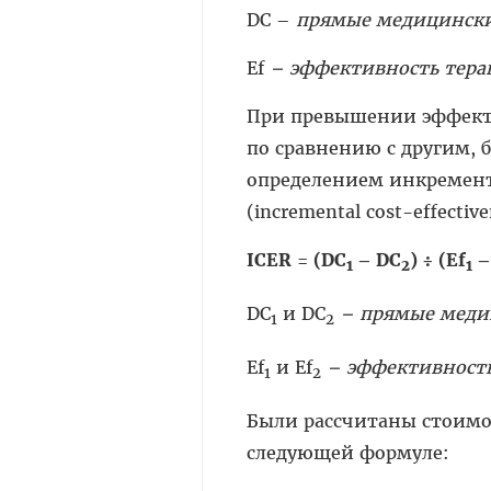
DC –
прямые медицински
Ef
– эффективность тера
При превышении эффекти
по сравнению с другим, 
определением инкремен
(incremental cost-effecti
I
СЕ
R
=
(
DC
–
DC
) ÷ (
Ef
1
2
1
DC
и DC
– прямые медиц
1
2
Ef
и Ef
– эффективность 
1
2
Были рассчитаны стоимост
следующей формуле: