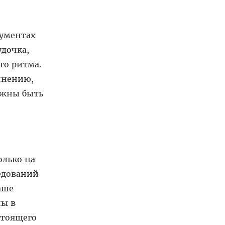
кументах
дочка,
го ритма.
чнению,
лжны быть
олько на
едований
аше
ны в
стоящего