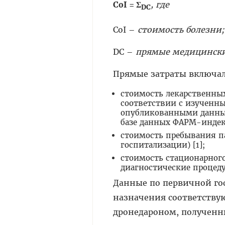
CoI
=
Σ
, где
DC
CoI –
стоимость болезни;
DC –
прямые медицински
Прямые затраты включа
стоимость лекарственных
соответствии с изучен
опубликованными данным
базе данных ФАРМ-индекс н
стоимость пребывания п
госпитализации) [1];
стоимость стационарног
диагностические процедур
Данные по первичной го
назначения соответству
дронедароном, полученны