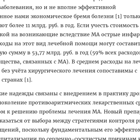
заболевания, но и не вполне эффективной
ное нами экономическое бремя болезни [1] только
т более 11 млрд. руб. в год. Если учесть стоимость
вкой на возникающие вследствие МА острые инфа
ходы на этот вид лечебной помощи могут состави
 сумму в 53,77 млрд. руб. в год (59% всех расходо
щества, связанных с МА). В среднем расходы на л
д без учёта хирургического лечения сопоставимы с
странах [1].
ие надежды связаны с внедрением в практику дро
поколение противоаритмических лекарственных ср
м к решению проблемы лечения МА. Новый препа
казаться от выбора между стратегиями контроля 
ащений, поскольку фундаментальным его эффекто
спитализации по сердечно-сосудистым причинам 