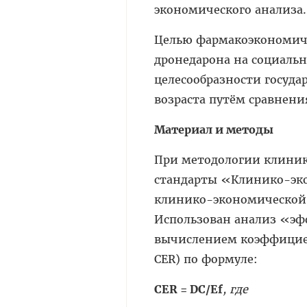
экономического анализа.
Целью фармакоэкономиче
дронедарона на социаль
целесообразности госуда
возраста путём сравнени
Материал и методы
При методологии клиник
стандарты «Клинико-эко
клинико-экономической о
Использован анализ «эффе
вычислением коэффициент
CER) по формуле:
CER = DC/Ef
, где