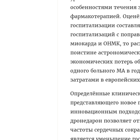
особенностями течения 
фармакотерапией. Оценён
госпитализации составляю
госпитализаций с попра
миокарда и ОНМК, то рас
поистине астрономическую
экономических потерь об
одного больного МА в го
затратами в европейских 
Определённые клиническ
представляющего новое 
инновационным подходо
дронедарон позволяет от
частоты сердечных сокр
является уменьшение го