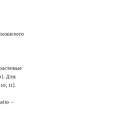
 пожилого
раслевые
]. Для
, 11].
atio –