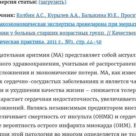
версия статьи:
(загрузить)
очник:
Колбин А.С., Курылев А.А., Балыкина Ю.Е., Прос
акоэкономическая экспертиза дронедарона при мерца
мии у больных старших возрастных групп. // Качестве
ческая практика, 2011 г., №1, стр. 44-50
ательная аритмия (МА) представляет собой актуа
ного здравоохранения, учитывая её распространен
сложнения и экономические потери. МА, как извес
 сердечно-сосудистых заболеваниях и является ч
 и ухудшения качества жизни – снижается толер
нарастает сердечная недостаточность, увеличивает
ожнений. Являясь независимым предиктором вне
еличивает смертность от инсульта (ОНМК) и серде
е вероятность острого инфаркта миокарда (ОИМ).
при этой патологии во многом определяется не то