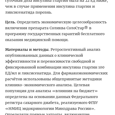
суточная доза инсулина гларгин была на 22 ЕД ниже,
чем в случае применения инсулина гларгин и
ликсисенатида порознь.
Цель
. Определить экономическую целесообразность
включения препарата Соликва СолоСтар® в
программу государственных гарантий бесплатного
оказания медицинской помощи.
Материалы и методы
. Ретроспективный анализ
опубликованных данных о клинической
эффективности и переносимости свободной и
фиксированной комбинации инсулина гларгин 100
ЕД/мл и ликсисенатида. Для фармакоэкономических
расчётов использованы общепринятые методики
клинико-экономического анализа. Целевая
популяция для анализа «влияния на бюджет»
определена на основании данных Федерального
регистра сахарного диабета, реализуемого ФГБУ
«НМИЦ эндокринологии Минздрава России».
Определяли прямые затраты, включавшие