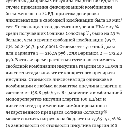
суточных дозировках инсулина гларгин 100 ЕД/мл в
случае применения фиксированной комбинации
была меньше на 22 ЕД, при этом дозировка
ликсисенатида в свободной комбинации была 20 мкг/
сут. Число пациентов, достигших уровня HbA1c <7 %
среди получавших Соликва СолоСтар®, было на 29 %
больше, чем в группе свободной комбинации (95 %
ДИ: 20,2-30,7, p<0,0001). Стоимость суточной дозы
для Варианта 1 — 216,15 руб., для Варианта 2 — 172,48
руб. В это же время расчётная суточная стоимость
свободной комбинации инсулина гларгин 100 ЕД/мл и
ликсисенатида зависит от конкретного препарата
инсулина. Стоимость ликсисенатида одинакова в
комбинации с любым вариантом инсулина гларгин и
составляет 158,8 руб./сут. В сравнении с комбинацией
монопрепаратов инсулин гларгин 100 ЕД/мл и
ликсисенатид применение комбинированного
лекарственного препарата Соликва СолоСтар®
может снизить нагрузку на бюджет на 27,65-42,26 %
(в зависимости от стоимости инсулина гларгин 100