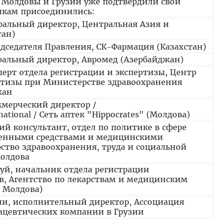
, Молдовы и Грузии уже подтвердили свои
икам присоединились:
еральный директор, Центральная Азия и
тан)
едседателя Правления, СК-Фармация (Казахстан)
ральный директор, Авромед (Азербайджан)
перт отдела регистрации и экспертизы, Центр
ртизы при Министерстве здравоохранения
жан
ммерческий директор /
rnational / Сеть аптек "Hippocrates" (Молдова)
ий консультант, отдел по политике в сфере
венными средствами и медицинскими
тво здравоохранения, труда и социальной
олдова
уй, начальник отдела регистрации
в, Агентство по лекарствам и медицинским
 Молдова)
и, исполнительный директор, Ассоциация
ацевтических компании в Грузии