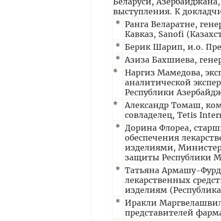
Беларуси, Азербайджана
выступления. К докладч
*
Ранга Веларатне, ген
Кавказ, Sanofi (Казахс
*
Берик Шарип, и.о. Пр
*
Азиза Бахшиева, гене
*
Наргиз Мамедова, экс
аналитической экспе
Республики Азербайд
*
Александр Томаш, ко
совладелец, Tetis Inte
*
Дорина Флореа, старш
обеспечения лекарст
изделиями, Министерс
защиты Республики М
*
Татьяна Армашу-Фурд
лекарственных средст
изделиям (Республика
*
Иракли Маргвелашвил
представителей фарм