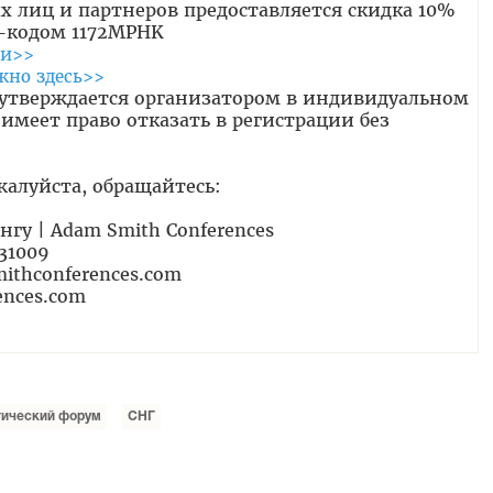
 лиц и партнеров предоставляется скидка 10%
п-кодом 1172MPHK
ии>>
жно здесь>>
 утверждается организатором в индивидуальном
 имеет право отказать в регистрации без
жалуйста, обращайтесь:
гу | Adam Smith Conferences
 31009
ithconferences.com
nces.com
ический форум
СНГ