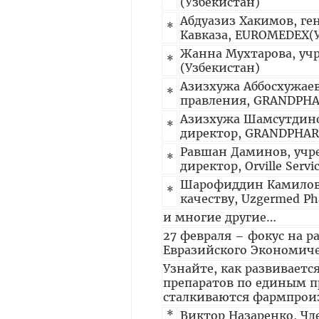
(Узбекистан)
Абдуазиз Хакимов, ге
*
Кавказа, EUROMEDEX(
Жанна Мухтарова, учр
*
(Узбекистан)
Азизхужа Аббосхужаев
*
правления, GRANDPHA
Азизхужа Шамсутдин
*
директор, GRANDPHAR
Равшан Даминов, учре
*
директор, Orville Servi
Шарофиддин Камилов,
*
качеству, Uzgermed Ph
и многие другие…
27 февраля – фокус на 
Евразийского Экономиче
Узнайте, как развиваетс
препаратов по единым п
сталкиваются фармпроиз
*
Виктор Назаренко, Чл