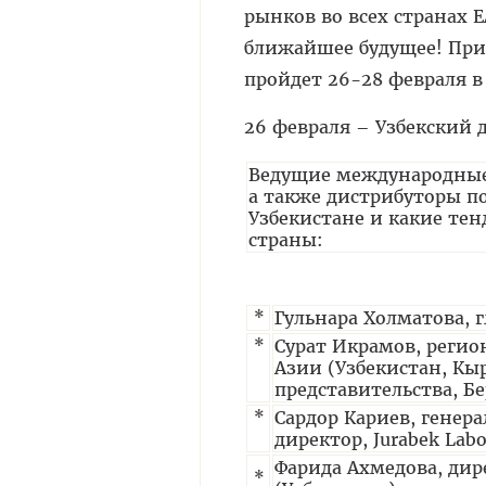
рынков во всех странах 
ближайшее будущее! При
пройдет 26-28 февраля в
26 февраля – Узбекский 
Ведущие международные
а также дистрибуторы по
Узбекистане и какие те
страны:
*
Гульнара Холматова, г
*
Сурат Икрамов, реги
Азии (Узбекистан, Кы
представительства, Б
*
Сардор Кариев, генер
директор, Jurabek Labo
Фарида Ахмедова, дир
*