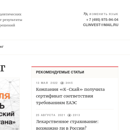
SELECT LANGUAGE
▼
цевтических
ИЗМЕНИТЬ ЯЗЫК
т результаты
+ 7 (495) 975-94-04
 решений
CLINVEST@MAIL.RU
НГ
НГ
РЕКОМЕНДУЕМЫЕ СТАТЬИ
13 МАЯ 2022
3445
Компания «К-Скай» получила
сертификат соответствия
требованиям ЕАЭС
25 АВГУСТА 2021
2313
Лекарственное страхование:
возможно ли в России?