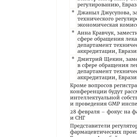
регулированию, Евра
*
Джаныл Джусупова, з
технического регулир
экономическая коми
*
Анна Кравчук, замест
сфере обращения лек
департамент техничес
аккредитации, Евраз
*
Дмитрий Щекин, заме
в сфере обращения ле
департамент техничес
аккредитации, Евраз
Кроме вопросов регистра
конференции будут расс
интеллектуальной собс
и проведения GMP инспе
28 февраля – фокус на 
и СНГ
Представители регулято
фармацевтических произ