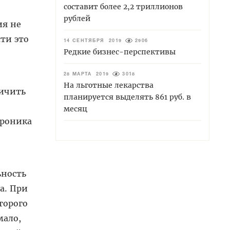
составит более 2,2 триллионов
рублей
ия не
ти это
14 СЕНТЯБРЯ 2019
2906
Редкие бизнес-перспективы
28 МАРТА 2019
3018
На льготные лекарства
личить
планируется выделять 861 руб. в
месяц
ероника
ьность
да. При
торого
мало,