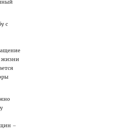
упный
у с
ращение
ь жизни
ается
оры
ожно
у
нщин –