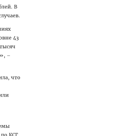
блей. В
случаев.
ниях
овне 43
 тысяч
», –
ла, что
 или
емы
по КСГ.