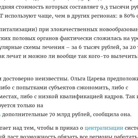
едняя стоимость которых составляет 9,3 тысячи ру
Г используют чаще, чем в других регионах: в 80% 
спитализации) при злокачественных новообразова
ких половых органов фактически сложилась на ур
улярные схемы лечения – за 6 тысяч рублей, за 20
так лечат и можно ли вообще так кого-то вылечить
 достоверно неизвестны. Ольга Царева предположи
либо с попытками субъектов сэкономить, либо с
естах, либо с низкой квалификацией кадров. Так
руется только на
дополнительные 70 млрд рублей, сообщила она.
ь
ает над тем, чтобы в приказ о
сист
централизации
й даст возможность обязать все регионы работать 