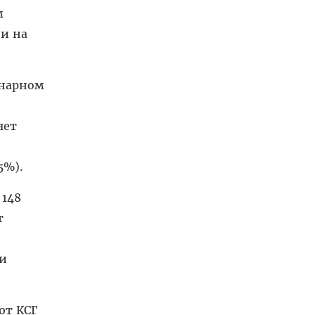
м
чи на
онарном
яет
5%).
 148
т
ри
ют КСГ