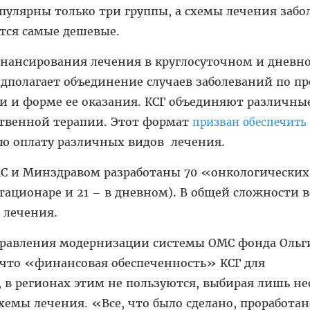
пулярны только три группы, а схемы лечения заб
тся самые дешевые.
инансирования лечения в круглосуточном и дневн
едполагает объединение случаев за­болеваний по 
и форме ее оказания. КСГ объединяют различны
ственной терапии. Этот формат
призван обеспечить
ую оплату различных видов лечения.
С и Минздравом разработаны 70 «онкологических
тационаре и 21 – в дневном). В общей сложности в
 лечения.
правления модернизации системы ОМС фонда Ольг
 что «финансовая обеспеченность» КСГ для
 в регионах этим не пользуются, выбирая лишь не
хемы лечения. «Все, что было сделано, проработан