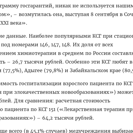
ограмму госгарантий, никак не используется наши
», – возмутилась она, выступая 8 сентября в Со
XXI века».
ие данные. Наиболее популярными КСГ при стаци
под номерами 146, 147, 148. Их доля от всех
ением химиотерапии в среднем по России составл
ть – 26,7 тысячи рублей. Особенно эти КСГ любят в
(77,5%), Адыгее (79,8%) и Забайкальском крае (80,
имость госпитализации взрослого пациента по КСГ
я при злокачественных новообразованиях») може
блей. Для сравнения: расчетная стоимость
о пациента по КСГ 151 («Лекарственная терапия п
разованиях») – 64,2 тысячи рублей.
ще всего (в 45,1% случаев) медучреждения выбира