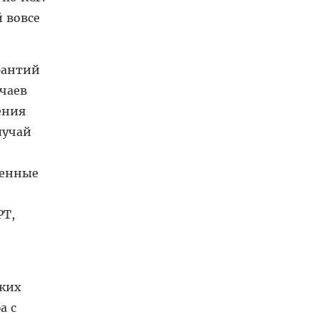
й вовсе
рантий
чаев
ения
лучай
венные
РТ,
ских
а с