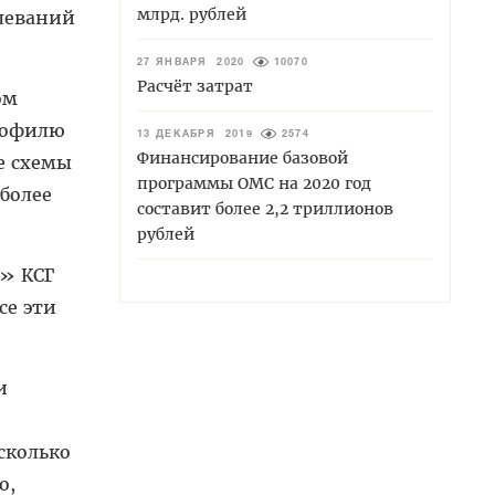
млрд. рублей
олеваний
27 ЯНВАРЯ 2020
10070
Расчёт затрат
ом
профилю
13 ДЕКАБРЯ 2019
2574
Финансирование базовой
е схемы
программы ОМС на 2020 год
более
составит более 2,2 триллионов
рублей
» КСГ
се эти
и
сколько
о,