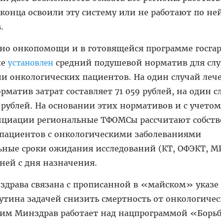
 конца освоили эту систему или не работают по не
.
но онкопомощи и в готовящейся программе госга
ые
средний подушевой норматив для слу
установлен
и онкологических пациентов. На один случай леч
матив затрат составляет 71 059 рублей, на один с
 рублей. На основании этих нормативов и с учетом
циации региональные ТФОМСы рассчитают собст
я пациентов с онкологическими заболеваниями
ьные сроки ожидания исследований (КТ, ОФЭКТ, М
дней с дня назначения.
здрава связана с прописанной в «майском» указе
утина задачей снизить смертность от онкологиче
этим Минздрав работает над нацпрограммой «Борьб