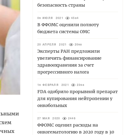
безопасность страны
09 ИЮЛЯ 2021
4584
В ФФОМС оценили полноту
бюджета системы ОМС
20 АПРЕЛЯ 2021
2098
Эксперты РАН предложили
увеличить финансирование
здравоохранения за счет
прогрессивного налога
19 ФЕВРАЛЯ 2021
2398
FDA одобрило прорывной препарат
для купирования нейтропении у
онкобольных
альными
27 МАЯ 2020
2446
схем
ФФОМС оценил расходы на
точных
онкогематологию в 2020 году в 30