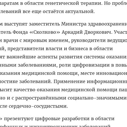
аратам в области генетической терапии. Но проб
леваний все еще остаётся актуальной.
м выступят заместитель Министра здравоохранен
датель Фонда «Сколково» Аркадий Дворкович. Учас
 врачи с мировым именем, руководители ведущи
, представители власти и бизнеса в области
дят важнейшие аспекты развития системы оказани
нными заболеваниями, роли цифровизации в по
 оказания медицинской помощи, месте инновацио
гностике заболеваний. Применение информационн
ысит качество оказания медицинской помощи па
 но и с распространёнными социально-значимыми
сле сердечно-сосудистыми.
» презентуют цифровые разработки в области
орфанных и жизнеугрожающих заболеваний.