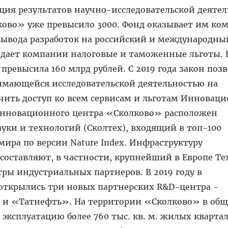
ия результатов научно-исследовательской деятел
ково» уже превысило 3000. Фонд оказывает им ко
 вывода разработок на российский и международны
 дает компании налоговые и таможенные льготы. 
превысила 160 млрд рублей. С 2019 года закон поз
имающейся исследовательской деятельностью на
чить доступ ко всем сервисам и льготам Инновац
Инновационного центра «Сколково» расположен
уки и технологий (Сколтех), входящий в топ-100
ира по версии Nature Indeх. Инфраструктуру
составляют, в частности, крупнейший в Европе Те
тры индустриальных партнеров. В 2019 году в
ткрылись три новых партнерских R&D-центра -
 и «Татнефть». На территории «Сколково» в об
 эксплуатацию более 760 тыс. кв. м. жилых квартал