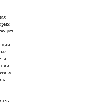
ная
торых
ак раз
зации
ные
сти
ании,
ктику –
ия.
ми».