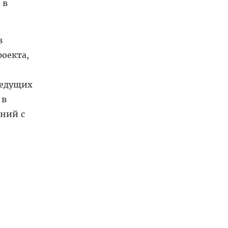
 в
в
оекта,
ведущих
 в
ний с