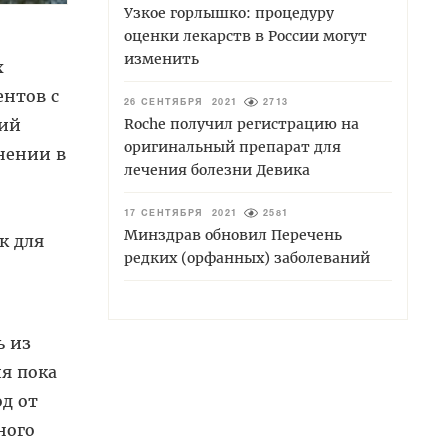
Узкое горлышко: процедуру
оценки лекарств в России могут
изменить
х
ентов с
26 СЕНТЯБРЯ 2021
2713
Roche получил регистрацию на
ний
оригинальный препарат для
нении в
лечения болезни Девика
17 СЕНТЯБРЯ 2021
2581
Минздрав обновил Перечень
к для
редких (орфанных) заболеваний
ь из
я пока
д от
ного