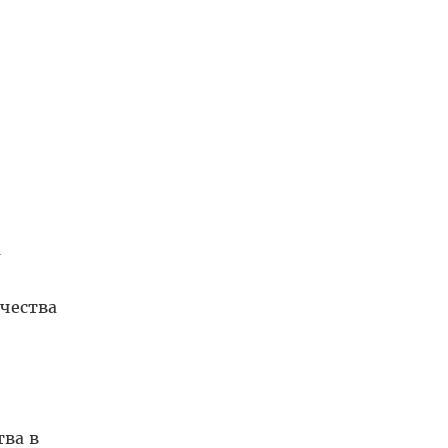
м
чества
тва в