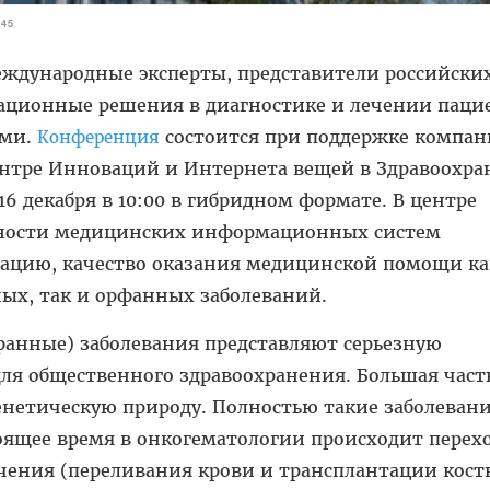
445
еждународные эксперты, представители российски
вационные решения в диагностике и лечении паци
ями.
состоится при поддержке компа
Конференция
ентре Инноваций и Интернета вещей в Здравоохра
6 декабря в 10:00 в гибридном формате. В центре
ности медицинских информационных систем
ацию, качество оказания медицинской помощи ка
ных, так и орфанных заболеваний.
фанные) заболевания представляют серьезную
ля общественного здравоохранения. Большая част
енетическую природу. Полностью такие заболевани
оящее время в онкогематологии происходит перехо
чения (переливания крови и трансплантации кост