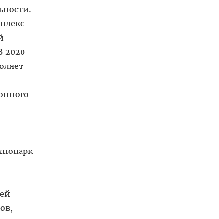
ьности.
мплекс
й
В 2020
воляет
ионного
хнопарк
щей
ов,