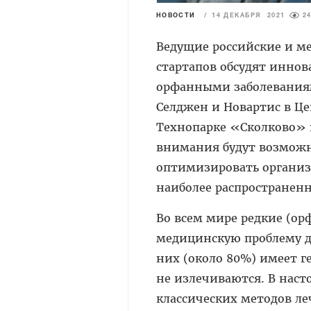
НОВОСТИ
/
14 ДЕКАБРЯ 2021
2
Ведущие российские и м
стартапов обсудят инно
орфанными заболевани
Селджен и Новартис в Ц
Технопарке «Сколково» 1
внимания будут возмож
оптимизировать организ
наиболее распространен
Во всем мире редкие (ор
медицинскую проблему д
них (около 80%) имеет г
не излечиваются. В наст
классических методов ле