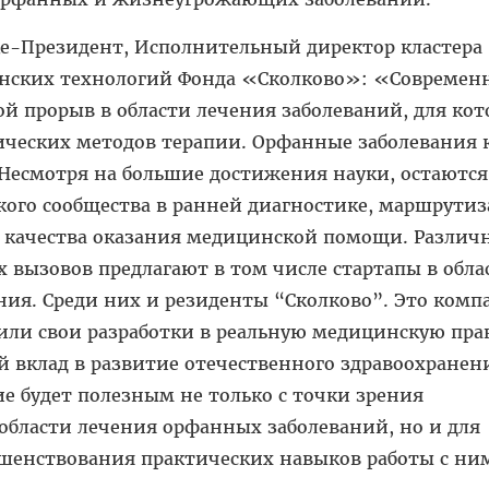
це-Президент, Исполнительный директор кластера
нских технологий Фонда «Сколково»: «Современ
й прорыв в области лечения заболеваний, для ко
ических методов терапии. Орфанные заболевания к
 Несмотря на большие достижения науки, остаются
кого сообщества в ранней диагностике, маршрути
качества оказания медицинской помощи. Различ
 вызовов предлагают в том числе стартапы в обла
ия. Среди них и резиденты “Сколково”. Это комп
или свои разработки в реальную медицинскую пра
 вклад в развитие отечественного здравоохранен
е будет полезным не только с точки зрения
области лечения орфанных заболеваний, но и для
ршенствования практических навыков работы с ни