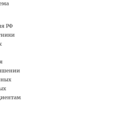
лема
ия РФ
тники
х
я
вышении
нных
ых
циентам