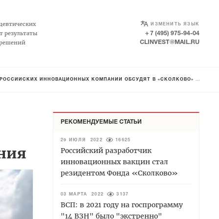
SELECT LANGUAGE
▼
цевтических
ИЗМЕНИТЬ ЯЗЫК
т результаты
+ 7 (495) 975-94-04
 решений
CLINVEST@MAIL.RU
ИХ ИННОВАЦИОННЫХ КОМПАНИЙ ОБСУДЯТ В «СКОЛКОВО» ОРФАННЫЕ ЗАБОЛЕВАНИЯ
РЕКОМЕНДУЕМЫЕ СТАТЬИ
29 ИЮЛЯ 2022
16625
ания
Российский разработчик
инновационных вакцин стал
резидентом Фонда «Сколково»
03 МАРТА 2022
3137
ВСП: в 2021 году на госпрограмму
"14 ВЗН" было "экстренно"