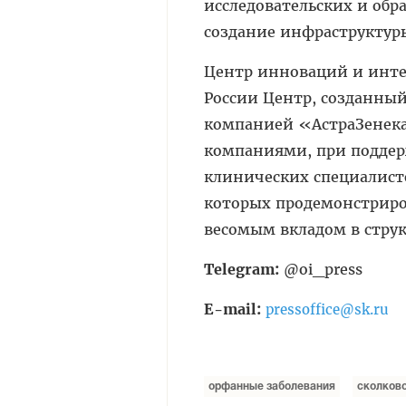
исследовательских и об
создание инфраструктуры
Центр инноваций и инте
России Центр, созданны
компанией «АстраЗенек
компаниями, при поддер
клинических специалисто
которых продемонстриро
весомым вкладом в струк
Telegram:
@oi_press
E-mail:
pressoffice@sk.ru
орфанные заболевания
сколков