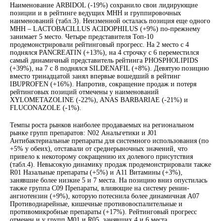
Наименование ARBIDOL (-19%) сохранило свои лидирующие
позиции и в рейтинге ведущих МНН и группировочных
наименований (табл.3). Неизменной осталась позиция еще одного
МНН – LACTOBACILLUS ACIDOPHILUS (+9%) по-прежнему
занимает 5 место. Четыре представителя Топ-10
продемонстрировали рейтинговый прогресс. На 2 место с 4
поднялся PANCREATIN (+13%), на 4 строчку с 6 переместился
самый динамичный представитель рейтинга PHOSPHOLIPIDS
(+39%), на 7 с 8 поднялся SILDENAFIL (+8%). Девятую позицию
вместо тринадцатой занял впервые вошедший в рейтинг
IBUPROFEN (+16%). Напротив, сокращение продаж и потеря
рейтинговых позиций отмечены у наименований
XYLOMETAZOLINE (-22%), ANAS BARBARIAE (-21%) и
FLUCONAZOLE (-1%).
Темпы роста рынков наиболее продаваемых на региональном
рынке групп препаратов: N02 Анальгетики и J01
Антибактериальные препараты для системного использования (по
+5% у обеих), отставали от среднерыночных значений, что
привело к некоторому сокращению их долевого присутствия
(табл.4). Невысокую динамику продаж продемонстрировали также
R01 Назальные препараты (+5%) и A11 Витамины (+3%),
занявшие более низкие 5 и 7 места. На позицию вниз опустилась
также группа C09 Препараты, влияющие на систему ренин-
ангиотензин (+9%), которую потеснила более динамичная A07
Противодиарейные, кишечные противовоспалительные и
противомикробные препараты (+17%). Рейтинговый прогресс
отмечен и у групп M01 и R05, занявших 4 и 6 места