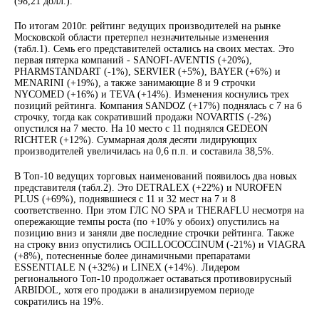
(98,21 долл.).
По итогам 2010г. рейтинг ведущих производителей на рынке
Московской области претерпел незначительные изменения
(табл.1). Семь его представителей остались на своих местах. Это
первая пятерка компаний - SANOFI-AVENTIS (+20%),
PHARMSTANDART (-1%), SERVIER (+5%), BAYER (+6%) и
MENARINI (+19%), а также занимающие 8 и 9 строчки
NYCOMED (+16%) и TEVA (+14%). Изменения коснулись трех
позиций рейтинга. Компания SANDOZ (+17%) поднялась с 7 на 6
строчку, тогда как сокративший продажи NOVARTIS (-2%)
опустился на 7 место. На 10 место с 11 поднялся GEDEON
RICHTER (+12%). Суммарная доля десяти лидирующих
производителей увеличилась на 0,6 п.п. и составила 38,5%.
В Топ-10 ведущих торговых наименований появилось два новых
представителя (табл.2). Это DETRALEX (+22%) и NUROFEN
PLUS (+69%), поднявшиеся с 11 и 32 мест на 7 и 8
соответственно. При этом ГЛС NO SPA и THERAFLU несмотря на
опережающие темпы роста (по +10% у обоих) опустились на
позицию вниз и заняли две последние строчки рейтинга. Также
на строку вниз опустились OCILLOCOCCINUM (-21%) и VIAGRA
(+8%), потесненные более динамичными препаратами
ESSENTIALE N (+32%) и LINEX (+14%). Лидером
регионального Топ-10 продолжает оставаться противовирусный
ARBIDOL, хотя его продажи в анализируемом периоде
сократились на 19%.