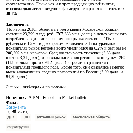
соответственно. Также как и в трех предыдущих рейтингах,
итоговая доля десяти ведущих фармгрупп сократилась и составила
38,1%.
Заключение.
По итогам 2010г. объем аптечного рынка Московской области
составил 23,299 млрд. руб. (767,368 млн. долл.) в ценах конечного
потребления. Динамика розничного рынка составила 11% в
рублевом и 16% - в долларовом эквиваленте. В натуральных
показателях рынок региона всего увеличился на 0,2% и был равен
200,302 млн. упаковок. Средняя стоимость упаковки (3,83 долл.
против 3,31 долл.), и расходы населения региона на покупку ГЛС
(113,64 долл. против 98,21 долл.) выросли в сравнении с
показателями прошлого года. Кроме того, они оказались заметно
выше аналогичных средних показателей по России (2,99 долл. и
94,89 долл.).
Рисунки, таблицы - в приложении
Источник:
AIPM - Remedium Market Bulletin
Файл:
Загрузить
(190 кбайт)
ДЛО
ГЛС
аптечный рынок
Московская область
фармгруппы